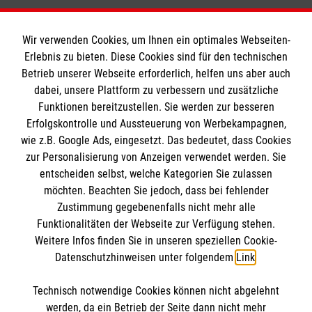
Wir verwenden Cookies, um Ihnen ein optimales Webseiten-
Erlebnis zu bieten. Diese Cookies sind für den technischen
Betrieb unserer Webseite erforderlich, helfen uns aber auch
Informationen
dabei, unsere Plattform zu verbessern und zusätzliche
Funktionen bereitzustellen. Sie werden zur besseren
Erfolgskontrolle und Aussteuerung von Werbekampagnen,
Impressum
wie z.B. Google Ads, eingesetzt. Das bedeutet, dass Cookies
Datenschutz
Die Malteser
zur Personalisierung von Anzeigen verwendet werden. Sie
Barrierefreiheit
entscheiden selbst, welche Kategorien Sie zulassen
Kontakt
möchten. Beachten Sie jedoch, dass bei fehlender
Malteser in Deutschland
Zustimmung gegebenenfalls nicht mehr alle
Funktionalitäten der Webseite zur Verfügung stehen.
Malteserorden
Spendenkonto
Weitere Infos finden Sie in unseren speziellen Cookie-
Sharepoint
Datenschutzhinweisen unter folgendem
Link
.
Spendenkonto: Pax-Bank für Kirche und Caritas
Technisch notwendige Cookies können nicht abgelehnt
eG
So finden Sie uns
werden, da ein Betrieb der Seite dann nicht mehr