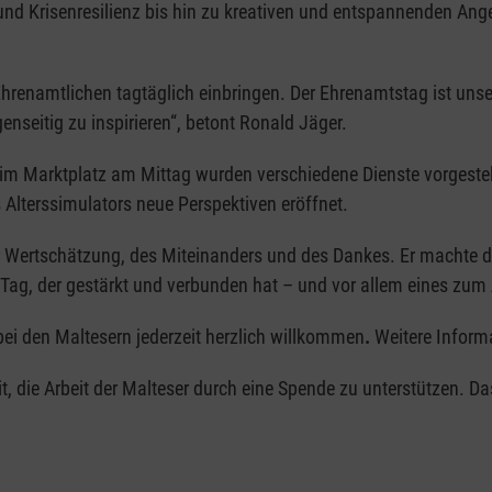
nd Krisenresilienz bis hin zu kreativen und entspannenden An
e Ehrenamtlichen tagtäglich einbringen. Der Ehrenamtstag ist un
eitig zu inspirieren“, betont Ronald Jäger.
im Marktplatz am Mittag wurden verschiedene Dienste vorgestell
 Alterssimulators neue Perspektiven eröffnet.
 Wertschätzung, des Miteinanders und des Dankes. Er machte d
n Tag, der gestärkt und verbunden hat – und vor allem eines zum 
bei den Maltesern jederzeit herzlich willkommen
.
Weitere Inform
, die Arbeit der Malteser durch eine Spende zu unterstützen. D