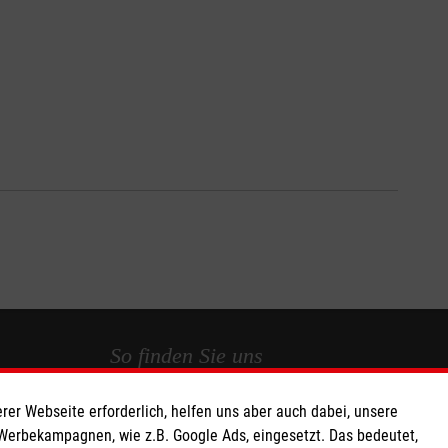
So finden Sie uns
rer Webseite erforderlich, helfen uns aber auch dabei, unsere
 e.V.
Straße des Friedens 3a
 Werbekampagnen, wie z.B. Google Ads, eingesetzt. Das bedeutet,
 Caritas eG
03222 Lübbenau