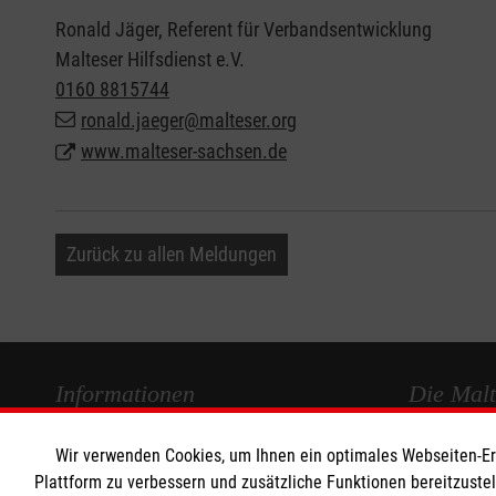
Ronald Jäger, Referent für Verbandsentwicklung
Malteser Hilfsdienst e.V.
0160 8815744
ronald.jaeger@malteser.org
www.malteser-sachsen.de
Zurück zu allen Meldungen
Informationen
Die Malt
Wir verwenden Cookies, um Ihnen ein optimales Webseiten-Erle
Impressum
Malteser in
Plattform zu verbessern und zusätzliche Funktionen bereitzuste
Datenschutz
Malteseror