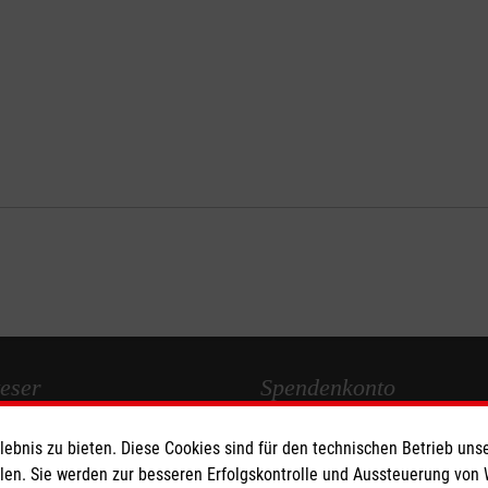
eser
Spendenkonto
bnis zu bieten. Diese Cookies sind für den technischen Betrieb unse
 Deutschland
Empfänger: Malteser Hilfsdienst
llen. Sie werden zur besseren Erfolgskontrolle und Aussteuerung von
den
Bank: Pax-Bank für Kirche und