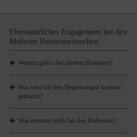
Ehrenamtliches Engagement bei den
Malteser Herzenswünschen
Worum geht's bei diesem Ehrenamt?
Als Begleiter oder Begleiterin bei den Malteser
Was wird bei den Begleitungen konkret
Herzenswünschen sind Sie für Menschen da,
gemacht?
die wissen, dass sie bald sterben werden. Sie
stehen ihnen zur Seite, in dem Moment, in
Bei Aktivitäten im Rahmen der Malteser
denen ein letzter Herzenswunsch in Erfüllung
Was erwartet mich bei den Maltesern?
Herzenswünsche oder bei Fahrten im
geht. Beispiele für Tätigkeiten:
Herzenswunschwagen (HWW) haben die