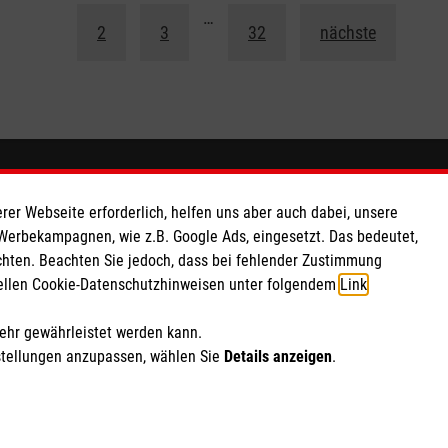
1
…
2
3
32
nächste
So finden Sie uns
rer Webseite erforderlich, helfen uns aber auch dabei, unsere
 Werbekampagnen, wie z.B. Google Ads, eingesetzt. Das bedeutet,
 e.V.
Brachter Str. 32
chten. Beachten Sie jedoch, dass bei fehlender Zustimmung
162 88
57368 Lennestadt
ziellen Cookie-Datenschutzhinweisen unter folgendem
Link
.
Telefon: 02725 7482
mehr gewährleistet werden kann.
stellungen anzupassen, wählen Sie
Details anzeigen
.
ich Marketing und Analyse
rte Cookie-Einstellungen