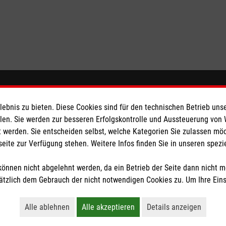
eser
Spendenkonto
bnis zu bieten. Diese Cookies sind für den technischen Betrieb unse
llen. Sie werden zur besseren Erfolgskontrolle und Aussteuerung von
 Deutschland
Empfänger: Malteser Hilfsdienst
 werden. Sie entscheiden selbst, welche Kategorien Sie zulassen mö
den
IBAN: DE65 3706 0120 1201 2
seite zur Verfügung stehen. Weitere Infos finden Sie in unseren spe
BIC: GENODED1PA7
önnen nicht abgelehnt werden, da ein Betrieb der Seite dann nicht 
tzlich dem Gebrauch der nicht notwendigen Cookies zu. Um Ihre Ein
tzige Organisation von der Körperschaft- und Gewerbesteuer befreit.
Alle ablehnen
Alle akzeptieren
Details anzeigen
Lehnt alle nicht-essentiellen Cookies ab
Akzeptiert alle Cookies einschließl
Öffnet detaillie