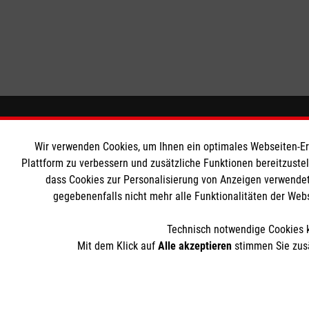
Informationen
Die Malt
Wir verwenden Cookies, um Ihnen ein optimales Webseiten-Erle
Plattform zu verbessern und zusätzliche Funktionen bereitzuste
Impressum
Malteser in
dass Cookies zur Personalisierung von Anzeigen verwendet
Datenschutz
Malteseror
gegebenenfalls nicht mehr alle Funktionalitäten der Web
Kontakt
Sharepoint
Barrierefreiheit
Technisch notwendige Cookies k
Mit dem Klick auf
Alle akzeptieren
stimmen Sie zusä
Der Malteser Hilfsdienst e.V. ist als eingetragene gemeinnü