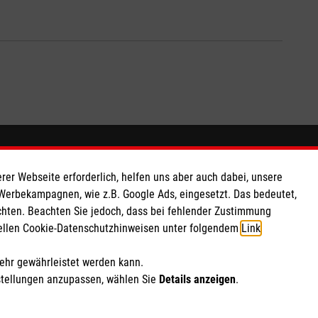
So finden Sie uns
rer Webseite erforderlich, helfen uns aber auch dabei, unsere
 Werbekampagnen, wie z.B. Google Ads, eingesetzt. Das bedeutet,
 e.V.
Brachter Str. 32
chten. Beachten Sie jedoch, dass bei fehlender Zustimmung
162 88
57368 Lennestadt
ziellen Cookie-Datenschutzhinweisen unter folgendem
Link
.
Telefon: 02725 7482
mehr gewährleistet werden kann.
stellungen anzupassen, wählen Sie
Details anzeigen
.