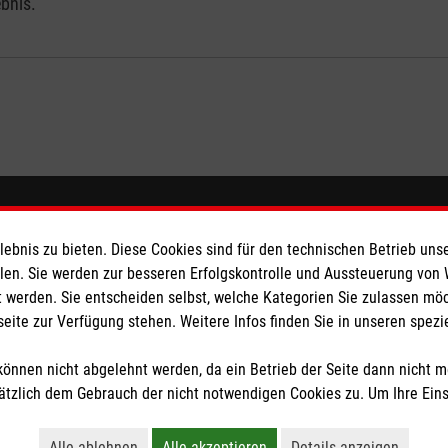
bnis.
eser
Spendenkonto
bnis zu bieten. Diese Cookies sind für den technischen Betrieb unse
llen. Sie werden zur besseren Erfolgskontrolle und Aussteuerung von
 Deutschland
Empfänger: Malteser Hilfsdienst
 werden. Sie entscheiden selbst, welche Kategorien Sie zulassen mö
den
IBAN: DE65 3706 0120 1201 2
seite zur Verfügung stehen. Weitere Infos finden Sie in unseren spe
BIC: GENODED1PA7
önnen nicht abgelehnt werden, da ein Betrieb der Seite dann nicht 
tzlich dem Gebrauch der nicht notwendigen Cookies zu. Um Ihre Ein
tzige Organisation von der Körperschaft- und Gewerbesteuer befreit.
Alle ablehnen
Alle akzeptieren
Details anzeigen