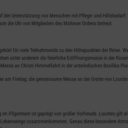
f der Unterstützung von Menschen mit Pflege- und Hilfebedarf: 
um die Uhr von Mitgliedern des Malteser Ordens betreut.
d gehört für viele Teilnehmende zu den Höhepunkten der Reise. We
tehen unter anderem die feierliche Eröffnungsmesse in der Rose
 Messe an Christi Himmelfahrt in der unterirdischen Basilika Piu
lger am Freitag: die gemeinsame Messe an der Grotte von Lour
im Pilgerteam ist geprägt von großer Vorfreude. Lourdes gilt a
nd Lebenswege zusammenkommen. Genau diese besondere Atmosph