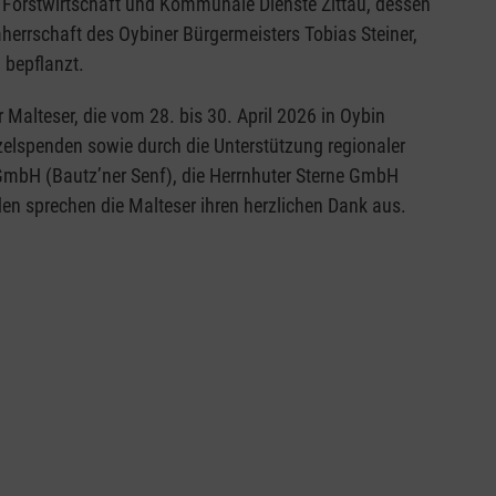
 Forstwirtschaft und Kommunale Dienste Zittau, dessen
mherrschaft des Oybiner Bürgermeisters Tobias Steiner,
 bepflanzt.
Malteser, die vom 28. bis 30. April 2026 in Oybin
nzelspenden sowie durch die Unterstützung regionaler
GmbH (Bautz’ner Senf), die Herrnhuter Sterne GmbH
den sprechen die Malteser ihren herzlichen Dank aus.