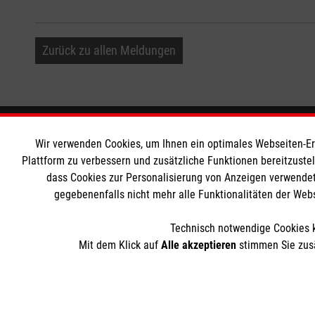
Zurück zu allen Meldungen
Informationen
Die Malt
Wir verwenden Cookies, um Ihnen ein optimales Webseiten-Erle
Plattform zu verbessern und zusätzliche Funktionen bereitzuste
dass Cookies zur Personalisierung von Anzeigen verwendet
Impressum
Malteser in
gegebenenfalls nicht mehr alle Funktionalitäten der Web
Datenschutz
Malteseror
Barrierefreiheit
Sharepoint
Technisch notwendige Cookies k
Kontakt
Mit dem Klick auf
Alle akzeptieren
stimmen Sie zusä
Der Malteser Hilfsdienst e.V. ist als eingetragene gemeinnü