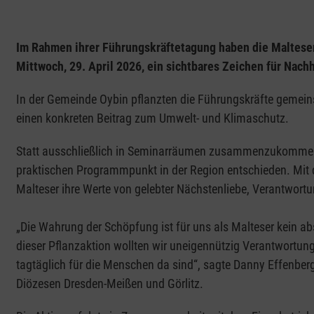
Im Rahmen ihrer Führungskräftetagung haben die Maltese
Mittwoch, 29. April 2026, ein sichtbares Zeichen für Nach
In der Gemeinde Oybin pflanzten die Führungskräfte geme
einen konkreten Beitrag zum Umwelt- und Klimaschutz.
Statt ausschließlich in Seminarräumen zusammenzukommen,
praktischen Programmpunkt in der Region entschieden. Mi
Malteser ihre Werte von gelebter Nächstenliebe, Verantwort
„Die Wahrung der Schöpfung ist für uns als Malteser kein ab
dieser Pflanzaktion wollten wir uneigennützig Verantwortung
tagtäglich für die Menschen da sind“, sagte Danny Effenberg
Diözesen Dresden-Meißen und Görlitz.