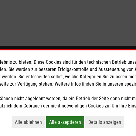
eser
Spendenkonto
bnis zu bieten. Diese Cookies sind für den technischen Betrieb unse
llen. Sie werden zur besseren Erfolgskontrolle und Aussteuerung von
 werden. Sie entscheiden selbst, welche Kategorien Sie zulassen mö
 Deutschland
Empfänger: Malteser Hilfsdienst
seite zur Verfügung stehen. Weitere Infos finden Sie in unseren spe
den
Bank: Pax-Bank für Kirche und
IBAN: DE26 3706 0120 1201 2
önnen nicht abgelehnt werden, da ein Betrieb der Seite dann nicht 
BIC: GENODED1PA7
tzlich dem Gebrauch der nicht notwendigen Cookies zu. Um Ihre Ein
tzige Organisation von der Körperschaft- und Gewerbesteuer befreit.
Alle ablehnen
Alle akzeptieren
Details anzeigen
Lehnt alle nicht-essentiellen Cookies ab
Akzeptiert alle Cookies einschließl
Öffnet detaillie