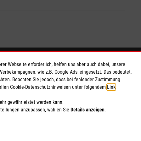
So finden Sie uns
rer Webseite erforderlich, helfen uns aber auch dabei, unsere
 Werbekampagnen, wie z.B. Google Ads, eingesetzt. Das bedeutet,
chten. Beachten Sie jedoch, dass bei fehlender Zustimmung
 e.V.
Meusdorfer Straße 10
ziellen Cookie-Datenschutzhinweisen unter folgendem
Link
.
 Caritas eG
04277 Leipzig
260 11
Email:
malteser.leipzig@malteser.org
mehr gewährleistet werden kann.
stellungen anzupassen, wählen Sie
Details anzeigen
.
ich Marketing und Analyse
rte Cookie-Einstellungen