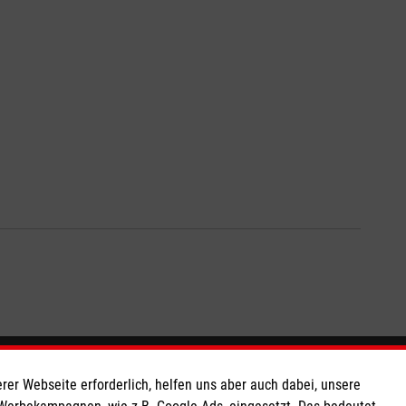
So finden Sie uns
rer Webseite erforderlich, helfen uns aber auch dabei, unsere