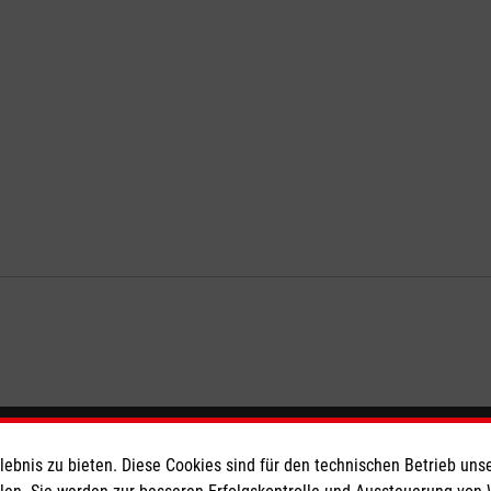
eser
Spendenkonto
bnis zu bieten. Diese Cookies sind für den technischen Betrieb unse