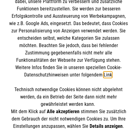
dabei, unsere Plattform zu verbessern und zusätzliche
Funktionen bereitzustellen. Sie werden zur besseren
Erfolgskontrolle und Aussteuerung von Werbekampagnen,
Impressum
wie z.B. Google Ads, eingesetzt. Das bedeutet, dass Cookies
Datenschutz
Die Malteser
zur Personalisierung von Anzeigen verwendet werden. Sie
Barrierefreiheit
entscheiden selbst, welche Kategorien Sie zulassen
Kontakt
möchten. Beachten Sie jedoch, dass bei fehlender
Malteser in Deutschland
Zustimmung gegebenenfalls nicht mehr alle
Malteserorden
Funktionalitäten der Webseite zur Verfügung stehen.
Spendenkonto
Weitere Infos finden Sie in unseren speziellen Cookie-
Sharepoint
Datenschutzhinweisen unter folgendem
Link
.
Empfänger: Malteser Hilfsdienst e.V.
Technisch notwendige Cookies können nicht abgelehnt
Bank: Pax-Bank
So finden Sie uns
werden, da ein Betrieb der Seite dann nicht mehr
IBAN: DE26 3706 0120 1201 2260 11
gewährleistet werden kann.
Mit dem Klick auf
Alle akzeptieren
stimmen Sie zusätzlich
BIC: GENODED1PA7
Meusdorfer Straße 10
dem Gebrauch der nicht notwendigen Cookies zu. Um Ihre
Der Malteser Hilfsdienst e.V. ist als eingetragene
Einstellungen anzupassen, wählen Sie
Details anzeigen
.
04277 Leipzig
gemeinnützige Organisation von der Körperschaft- und