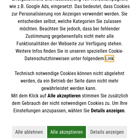
wie z.B. Google Ads, eingesetzt. Das bedeutet, dass Cookies
Datenschutz
Die Malteser
zur Personalisierung von Anzeigen verwendet werden. Sie
Barrierefreiheit
entscheiden selbst, welche Kategorien Sie zulassen
Kontakt
möchten. Beachten Sie jedoch, dass bei fehlender
Malteser in Deutschland
Zustimmung gegebenenfalls nicht mehr alle
Malteserorden
Funktionalitäten der Webseite zur Verfügung stehen.
Spendenkonto
Weitere Infos finden Sie in unseren speziellen Cookie-
Sharepoint
Datenschutzhinweisen unter folgendem
Link
.
Empfänger: Malteser Hilfsdienst e.V.
Technisch notwendige Cookies können nicht abgelehnt
Bank: Pax-Bank
So finden Sie uns
werden, da ein Betrieb der Seite dann nicht mehr
IBAN: DE26 3706 0120 1201 2260 11
gewährleistet werden kann.
Mit dem Klick auf
Alle akzeptieren
stimmen Sie zusätzlich
BIC: GENODED1PA7
Meusdorfer Straße 10
dem Gebrauch der nicht notwendigen Cookies zu. Um Ihre
Der Malteser Hilfsdienst e.V. ist als eingetragene
Einstellungen anzupassen, wählen Sie
Details anzeigen
.
04277 Leipzig
gemeinnützige Organisation von der Körperschaft- und
Email:
malteser.leipzig@malteser.org
Gewerbesteuer befreit.
Alle ablehnen
Alle akzeptieren
Details anzeigen
Lehnt alle nicht-essentiellen Cookies ab
Akzeptiert alle Cookies einschließl
Öffnet detaillie