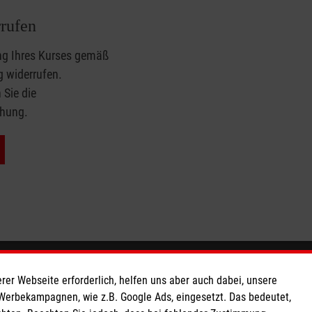
rufen
ng Ihres Kurses gemäß
g
widerrufen.
 Sie die
chung.
So finden Sie uns
rer Webseite erforderlich, helfen uns aber auch dabei, unsere
 Werbekampagnen, wie z.B. Google Ads, eingesetzt. Das bedeutet,