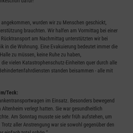
nkeschön dafür!“
:
m angekommen, wurden wir zu Menschen geschickt,
rstützung brauchten. Wir halfen am Vormittag bei einer
 Rücktransport am Nachmittag unterstützten wir bei
nik in die Wohnung. Eine Evakuierung bedeutet immer die
alle zu müssen, keine Ruhe zu haben,
die vielen Katastrophenschutz-Einheiten quer durch alle
Behindertenfahrdiensten standen beisammen - alle mit
im/Teck:
Krankentransportwagen im Einsatz. Besonders bewegend
 Altenheim verlegt hatten. Sie war gesundheitlich
ichte. Am Sonntag musste sie sehr früh aufstehen, um
. Trotz aller Anstrengung war sie sowohl gegenüber den
r einfach total schön.“