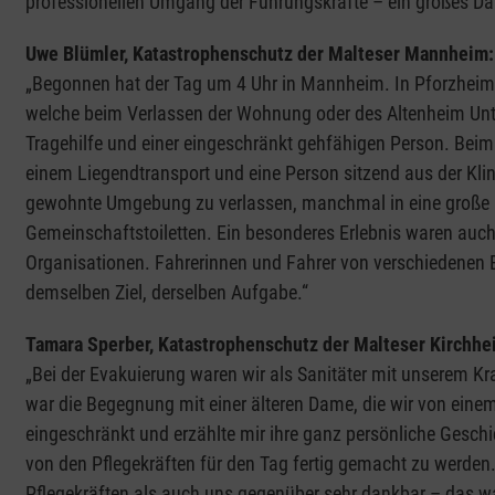
professionellen Umgang der Führungskräfte – ein großes Da
Uwe Blümler, Katastrophenschutz der Malteser Mannheim
„Begonnen hat der Tag um 4 Uhr in Mannheim. In Pforzhei
welche beim Verlassen der Wohnung oder des Altenheim Unte
Tragehilfe und einer eingeschränkt gehfähigen Person. Beim
einem Liegendtransport und eine Person sitzend aus der Kli
gewohnte Umgebung zu verlassen, manchmal in eine große H
Gemeinschaftstoiletten. Ein besonderes Erlebnis waren auch 
Organisationen. Fahrerinnen und Fahrer von verschiedenen 
demselben Ziel, derselben Aufgabe.“
Tamara Sperber, Katastrophenschutz der Malteser Kirchhe
„Bei der Evakuierung waren wir als Sanitäter mit unserem 
war die Begegnung mit einer älteren Dame, die wir von einem
eingeschränkt und erzählte mir ihre ganz persönliche Gesch
von den Pflegekräften für den Tag fertig gemacht zu werden
Pflegekräften als auch uns gegenüber sehr dankbar – das wa