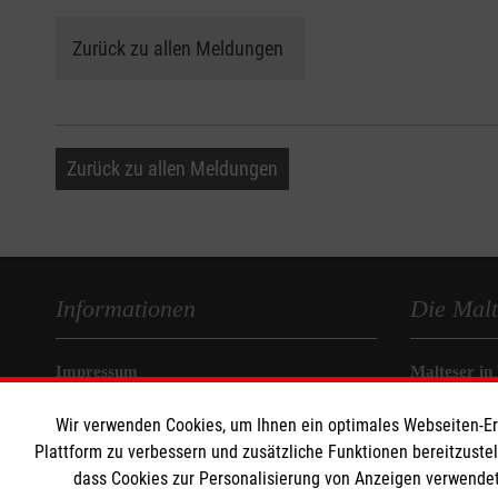
Zurück zu allen Meldungen
Zurück zu allen Meldungen
Informationen
Die Malt
Impressum
Malteser in
Datenschutz
Malteseror
Wir verwenden Cookies, um Ihnen ein optimales Webseiten-Erle
Barrierefreiheit
Intranet Ko
Plattform zu verbessern und zusätzliche Funktionen bereitzuste
Kontakt
dass Cookies zur Personalisierung von Anzeigen verwendet