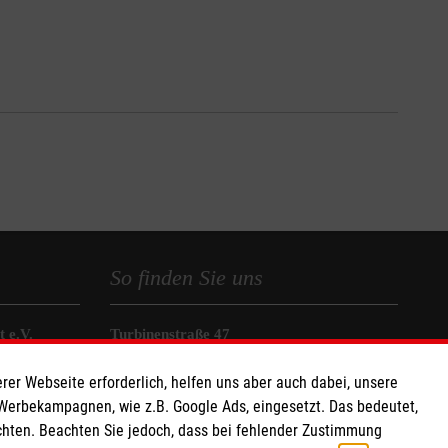
So finden Sie uns
 e.V.
Turbinenstraße 47
706 88
70499 Stuttgart
rer Webseite erforderlich, helfen uns aber auch dabei, unsere
Telefon: 0711 8388 033
 Werbekampagnen, wie z.B. Google Ads, eingesetzt. Das bedeutet,
Email:
mathias.maurmaier@malteser.org
chten. Beachten Sie jedoch, dass bei fehlender Zustimmung