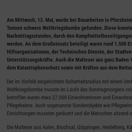
Am Mittwoch, 13. Mai, wurde bei Bauarbeiten in Pforzheim
Tonnen schwere Weltkriegsbombe gefunden. Diese konnte 
Nachmittagsstunden, durch den Kampfmittelbeseitigungsd
werden. An dem Großeinsatz beteiligt waren rund 1.500 Ein
Hilfsorganisationen, der Technischen Dienste, der Stadtve
Unterstützungskräfte. Auch die Malteser aus ganz Baden-
dem Katastrophenschutz sowie mit Kräften aus dem Rettun
Der im Vorfeld eingerichtete Sicherheitsradius mit einem U
Weltkriegsbombe musste im Laufe des Sonntagmorgens vol
betroffen waren etwa 27.000 Einwohnerinnen und Einwohner 
Pflegeheime. Auch sogenannte Sonderobjekte wie Pflegeeinr
Einrichtungen mussten geräumt und die Menschen sitzend od
Die Malteser aus Aalen, Bruchsal, Göppingen, Heidelberg, K