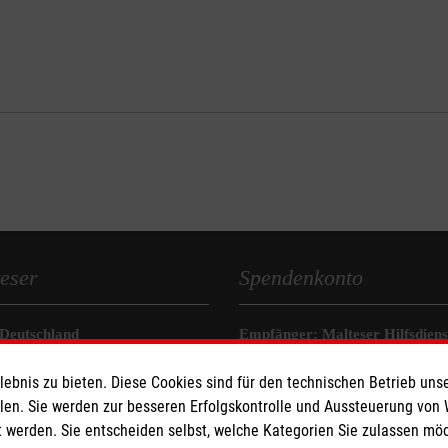
eser
Spendenkonto
 Deutschland
Empfänger: Malteser Hilfsdienst
den
IBAN: DE90 6005 0101 0001 2
bnis zu bieten. Diese Cookies sind für den technischen Betrieb unse
rntal
BIC: SOLADEST600
llen. Sie werden zur besseren Erfolgskontrolle und Aussteuerung von
 werden. Sie entscheiden selbst, welche Kategorien Sie zulassen mö