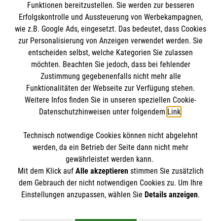
Funktionen bereitzustellen. Sie werden zur besseren
Erfolgskontrolle und Aussteuerung von Werbekampagnen,
Impressum
wie z.B. Google Ads, eingesetzt. Das bedeutet, dass Cookies
Datenschutz
Die Malteser
zur Personalisierung von Anzeigen verwendet werden. Sie
Barrierefreiheit
entscheiden selbst, welche Kategorien Sie zulassen
Kontakt
möchten. Beachten Sie jedoch, dass bei fehlender
Malteser in Deutschland
Zustimmung gegebenenfalls nicht mehr alle
Malteserorden
Funktionalitäten der Webseite zur Verfügung stehen.
Spendenkonto
Weitere Infos finden Sie in unseren speziellen Cookie-
Intranet Korntal
Datenschutzhinweisen unter folgendem
Link
.
Empfänger: Malteser Hilfsdienst e.V.
Technisch notwendige Cookies können nicht abgelehnt
IBAN: DE90 6005 0101 0001 2706 88
So finden Sie uns
werden, da ein Betrieb der Seite dann nicht mehr
BIC: SOLADEST600
gewährleistet werden kann.
Mit dem Klick auf
Alle akzeptieren
stimmen Sie zusätzlich
Turbinenstraße 47
dem Gebrauch der nicht notwendigen Cookies zu. Um Ihre
Der Malteser Hilfsdienst e.V. ist als eingetragene
Einstellungen anzupassen, wählen Sie
Details anzeigen
.
70499 Stuttgart
gemeinnützige Organisation von der Körperschaft- und
Telefon: 0711 8388 033
Gewerbesteuer befreit.