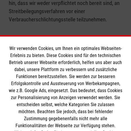
hin, dass wir weder verpflichtet noch bereit sind, an
Streitbeilegungsverfahren vor einer
Verbraucherschlichtungsstelle teilzunehmen.
Wir verwenden Cookies, um Ihnen ein optimales Webseiten-
Erlebnis zu bieten. Diese Cookies sind für den technischen
Informationen
Betrieb unserer Webseite erforderlich, helfen uns aber auch
dabei, unsere Plattform zu verbessern und zusätzliche
Funktionen bereitzustellen. Sie werden zur besseren
Erfolgskontrolle und Aussteuerung von Werbekampagnen,
Impressum
wie z.B. Google Ads, eingesetzt. Das bedeutet, dass Cookies
Datenschutz
Die Malteser
zur Personalisierung von Anzeigen verwendet werden. Sie
Barrierefreiheit
entscheiden selbst, welche Kategorien Sie zulassen
Kontakt
möchten. Beachten Sie jedoch, dass bei fehlender
Malteser in Deutschland
Zustimmung gegebenenfalls nicht mehr alle
Malteserorden
Funktionalitäten der Webseite zur Verfügung stehen.
Spendenkonto