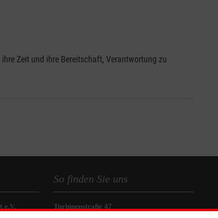
hre Zeit und ihre Bereitschaft, Verantwortung zu
So finden Sie uns
 e.V.
Turbinenstraße 47