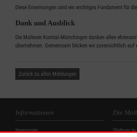
Diese Ernennungen sind ein wichtiges Fundament für die Q
Dank und Ausblick
Die Malteser Korntal‑Münchingen danken allen ehrenamtli
übernehmen. Gemeinsam blicken wir zuversichtlich auf ei
Zurück zu allen Meldungen
Informationen
Die Malt
Impressum
Malteser in