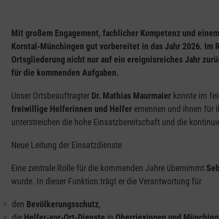
Mit großem Engagement, fachlicher Kompetenz und einem 
Korntal‑Münchingen gut vorbereitet in das Jahr 2026. Im 
Ortsgliederung nicht nur auf ein ereignisreiches Jahr zur
für die kommenden Aufgaben.
Unser Ortsbeauftragter
Dr. Mathias Maurmaier
konnte im fei
freiwillige Helferinnen und Helfer
ernennen und ihnen für 
unterstreichen die hohe Einsatzbereitschaft und die kontinuie
Neue Leitung der Einsatzdienste
Eine zentrale Rolle für die kommenden Jahre übernimmt
Seb
wurde. In dieser Funktion trägt er die Verantwortung für
den
Bevölkerungsschutz
,
die
Helfer‑vor‑Ort‑Dienste
in
Oberriexingen und Münchin