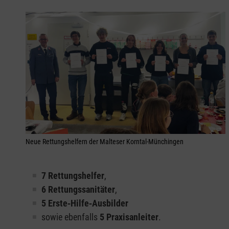
Neue Rettungshelfern der Malteser Korntal-Münchingen
7 Rettungshelfer
,
6 Rettungssanitäter
,
5 Erste‑Hilfe‑Ausbilder
sowie ebenfalls
5 Praxisanleiter
.