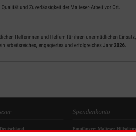
ualität und Zuverlässigkeit der Malteser‑Arbeit vor Ort.
chen Helferinnen und Helfern für ihren unermüdlichen Einsatz, i
n arbeitsreiches, engagiertes und erfolgreiches Jahr
2026
.
eser
Spendenkonto
 Deutschland
Empfänger: Malteser Hilfsdienst