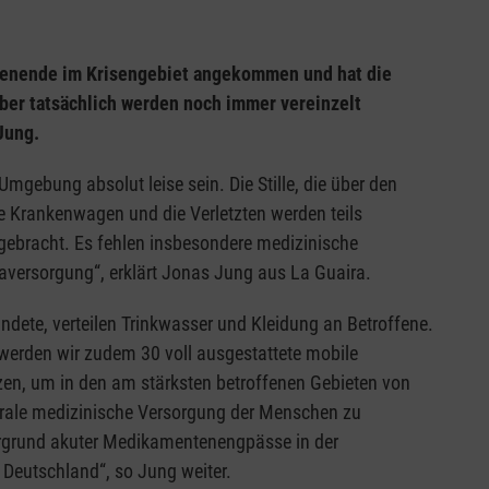
chenende im Krisengebiet angekommen und hat die
Aber tatsächlich werden noch immer vereinzelt
Jung.
gebung absolut leise sein. Die Stille, die über den
ge Krankenwagen und die Verletzten werden teils
gebracht. Es fehlen insbesondere medizinische
aversorgung“, erklärt Jonas Jung aus La Guaira.
dete, verteilen Trinkwasser und Kleidung an Betroffene.
erden wir zudem 30 voll ausgestattete mobile
tzen, um in den am stärksten betroffenen Gebieten von
ntrale medizinische Versorgung der Menschen zu
ergrund akuter Medikamentenengpässe in der
Deutschland“, so Jung weiter.