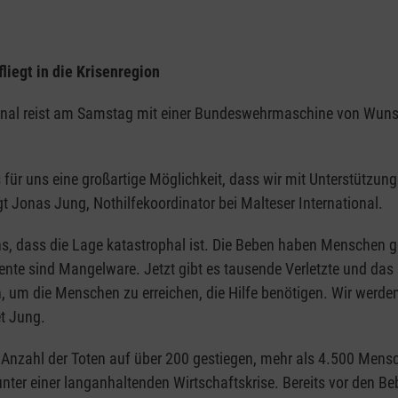
iegt in die Krisenregion
ional reist am Samstag mit einer Bundeswehrmaschine von Wuns
s für uns eine großartige Möglichkeit, dass wir mit Unterstützu
t Jonas Jung, Nothilfekoordinator bei Malteser International.
s, dass die Lage katastrophal ist. Die Beben haben Menschen get
te sind Mangelware. Jetzt gibt es tausende Verletzte und das G
 um die Menschen zu erreichen, die Hilfe benötigen. Wir werden
t Jung.
nzahl der Toten auf über 200 gestiegen, mehr als 4.500 Mensc
unter einer langanhaltenden Wirtschaftskrise. Bereits vor den B