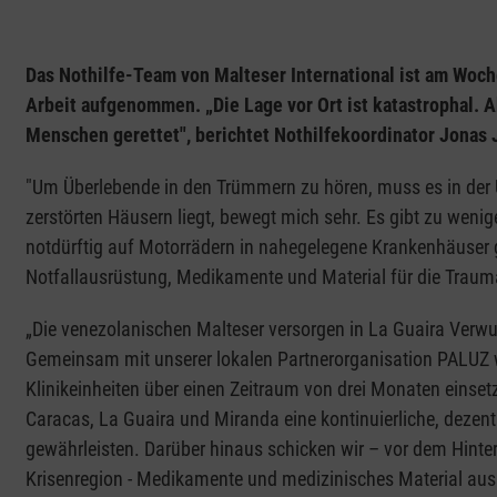
Das Nothilfe-Team von Malteser International ist am Wo
Arbeit aufgenommen. „Die Lage vor Ort ist katastrophal. 
Menschen gerettet", berichtet Nothilfekoordinator Jonas 
"Um Überlebende in den Trümmern zu hören, muss es in der Um
zerstörten Häusern liegt, bewegt mich sehr. Es gibt zu weni
notdürftig auf Motorrädern in nahegelegene Krankenhäuser 
Notfallausrüstung, Medikamente und Material für die Traum
„Die venezolanischen Malteser versorgen in La Guaira Verwun
Gemeinsam mit unserer lokalen Partnerorganisation PALUZ w
Klinikeinheiten über einen Zeitraum von drei Monaten einse
Caracas, La Guaira und Miranda eine kontinuierliche, deze
gewährleisten. Darüber hinaus schicken wir – vor dem Hint
Krisenregion - Medikamente und medizinisches Material aus 