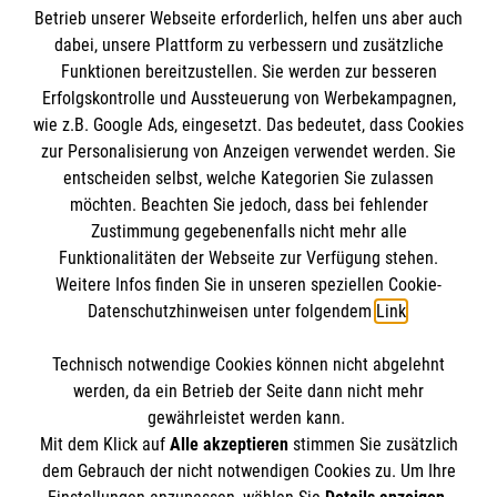
Betrieb unserer Webseite erforderlich, helfen uns aber auch
gmb_mpg@malteser.org
kontaktieren.
dabei, unsere Plattform zu verbessern und zusätzliche
Malteser in Deutschland
Funktionen bereitzustellen. Sie werden zur besseren
Malteserorden
Spendenkonto
Erfolgskontrolle und Aussteuerung von Werbekampagnen,
Malteser Jugend
wie z.B. Google Ads, eingesetzt. Das bedeutet, dass Cookies
Malteser International
zur Personalisierung von Anzeigen verwendet werden. Sie
Empfänger: Malteser Hilfsdienst e.V.
entscheiden selbst, welche Kategorien Sie zulassen
Sharepoint
Bank: Pax-Bank für Kirche und Caritas eG
möchten. Beachten Sie jedoch, dass bei fehlender
So finden Sie uns
Zustimmung gegebenenfalls nicht mehr alle
IBAN: DE48370601201201209125
Funktionalitäten der Webseite zur Verfügung stehen.
BIC: GENODED1PA7
Weitere Infos finden Sie in unseren speziellen Cookie-
Fischersteg 14
Soziale Netzwerke
Datenschutzhinweisen unter folgendem
Link
.
38154 Königslutter
Telefon:
05353 917899
Technisch notwendige Cookies können nicht abgelehnt
Accordion 2
werden, da ein Betrieb der Seite dann nicht mehr
Email:
rettungsdienst.koenigslutter@malteser.org
gewährleistet werden kann.
Mit dem Klick auf
Alle akzeptieren
stimmen Sie zusätzlich
dem Gebrauch der nicht notwendigen Cookies zu. Um Ihre
Der Malteser Hilfsdienst e.V. ist als eingetragene