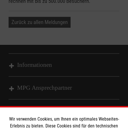
rechnen mit bis zu 500.000 Besuchern.
Zurück zu allen Meldungen
Informationen
Impressum
MPG Ansprechpartner
Datenschutz
Barrierefreiheit
Den Beauftragten für Medizinproduktesicherheit
Kontakt
im Malteser Rettungsdienst und den
Die Malteser
Wir verwenden Cookies, um Ihnen ein optimales Webseiten-
Presse
Einsatzdiensten der Malteser können Sie unter
Erlebnis zu bieten. Diese Cookies sind für den technischen