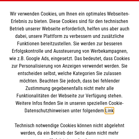
Den Beauftragten für Medizinproduktesicherheit
Kontakt
im Malteser Rettungsdienst und den
Die Malteser
Wir verwenden Cookies, um Ihnen ein optimales Webseiten-
Presse
Einsatzdiensten der Malteser können Sie unter
Erlebnis zu bieten. Diese Cookies sind für den technischen
Betrieb unserer Webseite erforderlich, helfen uns aber auch
gmb_mpg@malteser.org
kontaktieren.
dabei, unsere Plattform zu verbessern und zusätzliche
Malteser in Deutschland
Funktionen bereitzustellen. Sie werden zur besseren
Malteserorden
Spendenkonto
Erfolgskontrolle und Aussteuerung von Werbekampagnen,
Malteser Jugend
wie z.B. Google Ads, eingesetzt. Das bedeutet, dass Cookies
Malteser International
zur Personalisierung von Anzeigen verwendet werden. Sie
Empfänger: Malteser Hilfsdienst e.V.
entscheiden selbst, welche Kategorien Sie zulassen
Sharepoint
Bank: Pax-Bank für Kirche und Caritas eG
möchten. Beachten Sie jedoch, dass bei fehlender
So finden Sie uns
Zustimmung gegebenenfalls nicht mehr alle
IBAN: DE48370601201201209125
Funktionalitäten der Webseite zur Verfügung stehen.
BIC: GENODED1PA7
Weitere Infos finden Sie in unseren speziellen Cookie-
Fischersteg 14
Soziale Netzwerke
Datenschutzhinweisen unter folgendem
Link
.
38154 Königslutter
Telefon:
05353 917899
Technisch notwendige Cookies können nicht abgelehnt
Accordion 2
werden, da ein Betrieb der Seite dann nicht mehr
Email:
rettungsdienst.koenigslutter@malteser.org