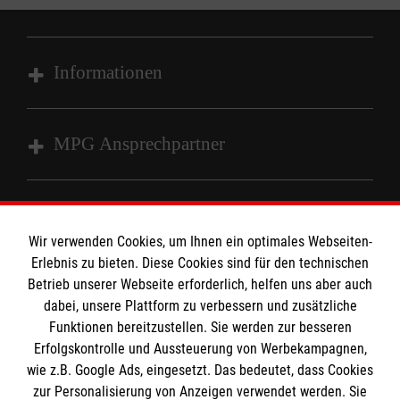
Informationen
Impressum
MPG Ansprechpartner
Datenschutz
Barrierefreiheit
Den Beauftragten für Medizinproduktesicherheit
Kontakt
im Malteser Rettungsdienst und den
Die Malteser
Wir verwenden Cookies, um Ihnen ein optimales Webseiten-
Presse
Einsatzdiensten der Malteser können Sie unter
Erlebnis zu bieten. Diese Cookies sind für den technischen
Betrieb unserer Webseite erforderlich, helfen uns aber auch
gmb_mpg@malteser.org
kontaktieren.
dabei, unsere Plattform zu verbessern und zusätzliche
Malteser in Deutschland
Funktionen bereitzustellen. Sie werden zur besseren
Malteserorden
Spendenkonto
Erfolgskontrolle und Aussteuerung von Werbekampagnen,
Malteser Jugend
wie z.B. Google Ads, eingesetzt. Das bedeutet, dass Cookies
Malteser International
zur Personalisierung von Anzeigen verwendet werden. Sie