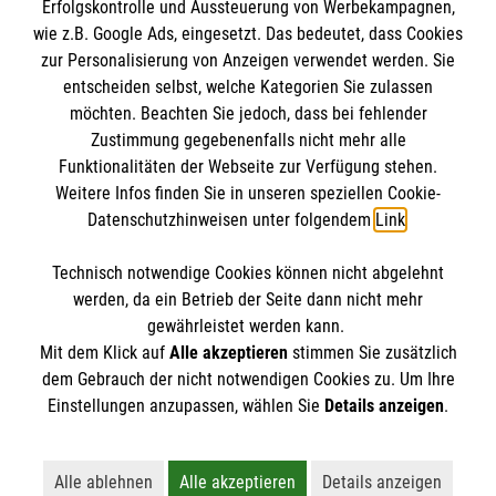
Erfolgskontrolle und Aussteuerung von Werbekampagnen,
Impressum
wie z.B. Google Ads, eingesetzt. Das bedeutet, dass Cookies
Datenschutz
Die Malteser
zur Personalisierung von Anzeigen verwendet werden. Sie
Kontakt
entscheiden selbst, welche Kategorien Sie zulassen
möchten. Beachten Sie jedoch, dass bei fehlender
Malteser in Deutschland
Zustimmung gegebenenfalls nicht mehr alle
Malteserorden
Funktionalitäten der Webseite zur Verfügung stehen.
Spendenkonto
Weitere Infos finden Sie in unseren speziellen Cookie-
Sharepoint
Datenschutzhinweisen unter folgendem
Link
.
Empfänger: Malteser Hilfsdienst e.V.
Technisch notwendige Cookies können nicht abgelehnt
Bank: Pax-Bank
So finden Sie uns
werden, da ein Betrieb der Seite dann nicht mehr
IBAN: DE20370601201201214188
gewährleistet werden kann.
Mit dem Klick auf
Alle akzeptieren
stimmen Sie zusätzlich
BIC: GENODED1 PA7
Spyckstraße 50-52
dem Gebrauch der nicht notwendigen Cookies zu. Um Ihre
Der Malteser Hilfsdienst e.V. ist als eingetragene
Einstellungen anzupassen, wählen Sie
Details anzeigen
.
47533 Kleve
gemeinnützige Organisation von der Körperschaft- und
Telefon:
Gewerbesteuer befreit.
info.kleve@malteser.org
Alle ablehnen
Alle akzeptieren
Details anzeigen