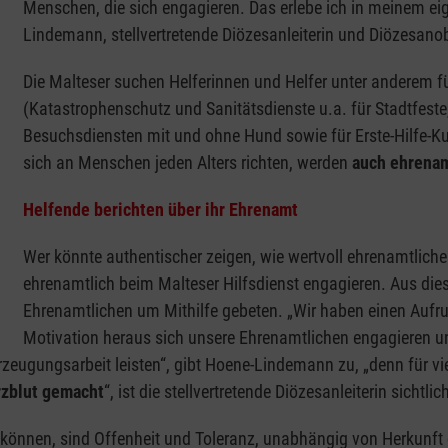
Menschen, die sich engagieren. Das erlebe ich in meinem e
Lindemann, stellvertretende Diözesanleiterin und Diözesanob
Die Malteser suchen Helferinnen und Helfer unter anderem fü
(Katastrophenschutz und Sanitätsdienste u.a. für Stadtfeste
Besuchsdiensten mit und ohne Hund sowie für Erste-Hilfe-Ku
sich an Menschen jeden Alters richten, werden
auch ehrenam
Helfende berichten über ihr Ehrenamt
Wer könnte authentischer zeigen, wie wertvoll ehrenamtliches
ehrenamtlich beim Malteser Hilfsdienst engagieren. Aus die
Ehrenamtlichen um Mithilfe gebeten. „Wir haben einen Aufruf
Motivation heraus sich unsere Ehrenamtlichen engagieren u
eugungsarbeit leisten“, gibt Hoene-Lindemann zu, „denn für vi
erzblut gemacht
“, ist die stellvertretende Diözesanleiterin sichtlic
önnen, sind Offenheit und Toleranz, unabhängig von Herkunft 