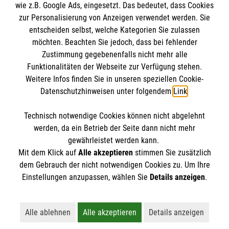
wie z.B. Google Ads, eingesetzt. Das bedeutet, dass Cookies
Datenschutz
Die Malteser
zur Personalisierung von Anzeigen verwendet werden. Sie
Barrierefreiheit
entscheiden selbst, welche Kategorien Sie zulassen
Kontakt
möchten. Beachten Sie jedoch, dass bei fehlender
Malteser in Deutschland
Zustimmung gegebenenfalls nicht mehr alle
Malteserorden
Funktionalitäten der Webseite zur Verfügung stehen.
Spendenkonto
Weitere Infos finden Sie in unseren speziellen Cookie-
Sharepoint
Datenschutzhinweisen unter folgendem
Link
.
Empfänger: Malteser Hilfsdienst e.V.
Technisch notwendige Cookies können nicht abgelehnt
Bank: Pax-Bank
So finden Sie uns
werden, da ein Betrieb der Seite dann nicht mehr
IBAN: DE83370601201201211405
gewährleistet werden kann.
Mit dem Klick auf
Alle akzeptieren
stimmen Sie zusätzlich
BIC: GENODED1PA7
Kelkheimer Str. 32
dem Gebrauch der nicht notwendigen Cookies zu. Um Ihre
Der Malteser Hilfsdienst e.V. ist als eingetragene
Einstellungen anzupassen, wählen Sie
Details anzeigen
.
65779 Kelkheim
gemeinnützige Organisation von der Körperschaft- und
Telefon: 06195 911119
Gewerbesteuer befreit.
Alle ablehnen
Alle akzeptieren
Details anzeigen
Lehnt alle nicht-essentiellen Cookies ab
Akzeptiert alle Cookies einschließl
Öffnet detaillie