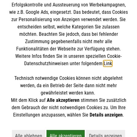
Erfolgskontrolle und Aussteuerung von Werbekampagnen,
Impressum
wie z.B. Google Ads, eingesetzt. Das bedeutet, dass Cookies
Datenschutz
Die Malteser
zur Personalisierung von Anzeigen verwendet werden. Sie
Barrierefreiheit
entscheiden selbst, welche Kategorien Sie zulassen
Kontakt
möchten. Beachten Sie jedoch, dass bei fehlender
Malteser in Deutschland
Zustimmung gegebenenfalls nicht mehr alle
Funktionalitäten der Webseite zur Verfügung stehen.
Malteserorden
Spendenkonto
Weitere Infos finden Sie in unseren speziellen Cookie-
Sharepoint
Datenschutzhinweisen unter folgendem
Link
.
Empfänger: Malteser Hilfsdienst e.V.
Technisch notwendige Cookies können nicht abgelehnt
Bank: Pax-Bank
So finden Sie uns
werden, da ein Betrieb der Seite dann nicht mehr
IBAN: DE83370601201201211405
gewährleistet werden kann.
Mit dem Klick auf
Alle akzeptieren
stimmen Sie zusätzlich
BIC: GENODED1PA7
Kelkheimer Str. 32
dem Gebrauch der nicht notwendigen Cookies zu. Um Ihre
Der Malteser Hilfsdienst e.V. ist als eingetragene
Einstellungen anzupassen, wählen Sie
Details anzeigen
.
65779 Kelkheim
gemeinnützige Organisation von der Körperschaft- und
Telefon: 06195 911119
Gewerbesteuer befreit.
Alle ablehnen
Alle akzeptieren
Details anzeigen