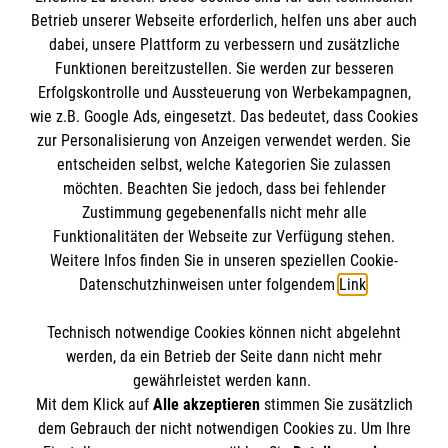
Informationen
Betrieb unserer Webseite erforderlich, helfen uns aber auch
dabei, unsere Plattform zu verbessern und zusätzliche
Funktionen bereitzustellen. Sie werden zur besseren
Erfolgskontrolle und Aussteuerung von Werbekampagnen,
Impressum
wie z.B. Google Ads, eingesetzt. Das bedeutet, dass Cookies
Datenschutz
Die Malteser
zur Personalisierung von Anzeigen verwendet werden. Sie
Barrierefreiheit
entscheiden selbst, welche Kategorien Sie zulassen
Kontakt
möchten. Beachten Sie jedoch, dass bei fehlender
Malteser in Deutschland
Zustimmung gegebenenfalls nicht mehr alle
Malteserorden
Funktionalitäten der Webseite zur Verfügung stehen.
Spendenkonto
Weitere Infos finden Sie in unseren speziellen Cookie-
Sharepoint
Datenschutzhinweisen unter folgendem
Link
.
Empfänger: Malteser Hilfsdienst e.V.
Technisch notwendige Cookies können nicht abgelehnt
Bank: Pax-Bank
So finden Sie uns
werden, da ein Betrieb der Seite dann nicht mehr
IBAN: DE83370601201201211405
gewährleistet werden kann.
Mit dem Klick auf
Alle akzeptieren
stimmen Sie zusätzlich
BIC: GENODED1PA7
Kelkheimer Str. 32
dem Gebrauch der nicht notwendigen Cookies zu. Um Ihre
Der Malteser Hilfsdienst e.V. ist als eingetragene