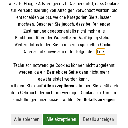
wie z.B. Google Ads, eingesetzt. Das bedeutet, dass Cookies
Datenschutz
Die Malteser
zur Personalisierung von Anzeigen verwendet werden. Sie
Barrierefreiheit
entscheiden selbst, welche Kategorien Sie zulassen
Kontakt
möchten. Beachten Sie jedoch, dass bei fehlender
Malteser in Deutschland
Zustimmung gegebenenfalls nicht mehr alle
Malteserorden
Funktionalitäten der Webseite zur Verfügung stehen.
Spendenkonto
Weitere Infos finden Sie in unseren speziellen Cookie-
Sharepoint
Datenschutzhinweisen unter folgendem
Link
.
Empfänger: Malteser Hilfsdienst e.V.
Technisch notwendige Cookies können nicht abgelehnt
Bank: Pax-Bank für Kirche und Caritas eG
So finden Sie uns
werden, da ein Betrieb der Seite dann nicht mehr
IBAN: DE18 3706 0193 4006 4700 47
gewährleistet werden kann.
Mit dem Klick auf
Alle akzeptieren
stimmen Sie zusätzlich
BIC: GENODED1PAX
Kirchort St. Joseph
dem Gebrauch der nicht notwendigen Cookies zu. Um Ihre
Der Malteser Hilfsdienst e.V. ist als eingetragene
Einstellungen anzupassen, wählen Sie
Details anzeigen
.
Marburger Str. 87
gemeinnützige Organisation von der Körperschaft- und
34127 Kassel
Gewerbesteuer befreit.
Telefon: 0561-47396426
Alle ablehnen
Alle akzeptieren
Details anzeigen
Lehnt alle nicht-essentiellen Cookies ab
Akzeptiert alle Cookies einschließl
Öffnet detaillie