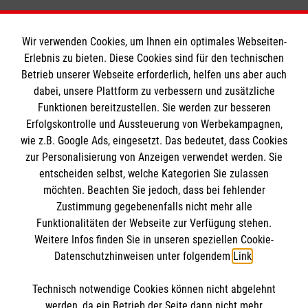
Wir verwenden Cookies, um Ihnen ein optimales Webseiten-
Erlebnis zu bieten. Diese Cookies sind für den technischen
Betrieb unserer Webseite erforderlich, helfen uns aber auch
Informationen
dabei, unsere Plattform zu verbessern und zusätzliche
Funktionen bereitzustellen. Sie werden zur besseren
Erfolgskontrolle und Aussteuerung von Werbekampagnen,
Impressum
wie z.B. Google Ads, eingesetzt. Das bedeutet, dass Cookies
Datenschutz
Die Malteser
zur Personalisierung von Anzeigen verwendet werden. Sie
Barrierefreiheit
entscheiden selbst, welche Kategorien Sie zulassen
Kontakt
möchten. Beachten Sie jedoch, dass bei fehlender
Malteser in Deutschland
Zustimmung gegebenenfalls nicht mehr alle
Funktionalitäten der Webseite zur Verfügung stehen.
Malteserorden
Spendenkonto
Weitere Infos finden Sie in unseren speziellen Cookie-
Sharepoint
Datenschutzhinweisen unter folgendem
Link
.
Empfänger: Malteser Hilfsdienst e.V.
Technisch notwendige Cookies können nicht abgelehnt
Bank: Pax-Bank für Kirche und Caritas eG
So finden Sie uns
werden, da ein Betrieb der Seite dann nicht mehr