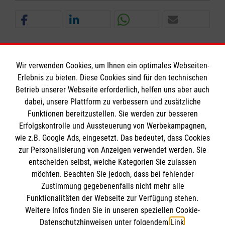
Wir verwenden Cookies, um Ihnen ein optimales Webseiten-
Erlebnis zu bieten. Diese Cookies sind für den technischen
Betrieb unserer Webseite erforderlich, helfen uns aber auch
Informationen
dabei, unsere Plattform zu verbessern und zusätzliche
Funktionen bereitzustellen. Sie werden zur besseren
Erfolgskontrolle und Aussteuerung von Werbekampagnen,
Impressum
wie z.B. Google Ads, eingesetzt. Das bedeutet, dass Cookies
Datenschutz
Die Malteser
zur Personalisierung von Anzeigen verwendet werden. Sie
Barrierefreiheit
entscheiden selbst, welche Kategorien Sie zulassen
Kontakt
möchten. Beachten Sie jedoch, dass bei fehlender
Malteser in Deutschland
Zustimmung gegebenenfalls nicht mehr alle
Funktionalitäten der Webseite zur Verfügung stehen.
Malteserorden
Spendenkonto
Weitere Infos finden Sie in unseren speziellen Cookie-
Sharepoint
Datenschutzhinweisen unter folgendem
Link
.