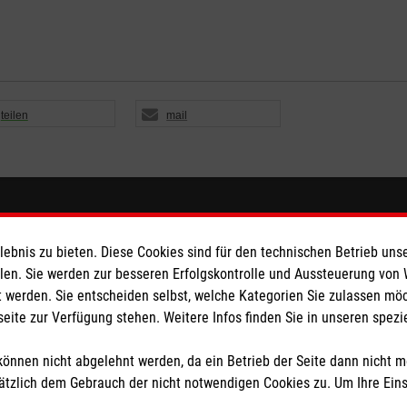
teilen
mail
eser
Spendenkonto
bnis zu bieten. Diese Cookies sind für den technischen Betrieb unse
 Deutschland
Empfänger: Malteser Hilfsdienst
llen. Sie werden zur besseren Erfolgskontrolle und Aussteuerung von
 werden. Sie entscheiden selbst, welche Kategorien Sie zulassen mö
den
Kassel
seite zur Verfügung stehen. Weitere Infos finden Sie in unseren spe
Bank: Pax-Bank für Kirche und
IBAN: DE18 3706 0193 4006 4
önnen nicht abgelehnt werden, da ein Betrieb der Seite dann nicht 
BIC: GENODED1PAX
tzlich dem Gebrauch der nicht notwendigen Cookies zu. Um Ihre Ein