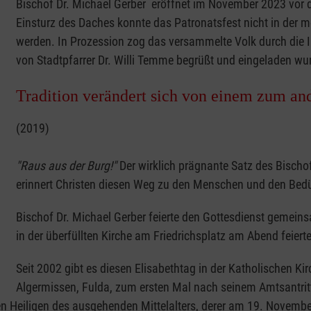
Bischof Dr. Michael Gerber eröffnet im November 2023 vor d
Einsturz des Daches konnte das Patronatsfest nicht in der m
werden. In Prozession zog das versammelte Volk durch die I
von Stadtpfarrer Dr. Willi Temme begrüßt und eingeladen wurd
Tradition verändert sich von einem zum and
(2019)
"Raus aus der Burg!"
Der wirklich prägnante Satz des Bischofs
erinnert Christen diesen Weg zu den Menschen und den Bedü
Bischof Dr. Michael Gerber feierte den Gottesdienst gemein
in der überfüllten Kirche am Friedrichsplatz am Abend feierte
Seit 2002 gibt es diesen Elisabethtag in der Katholischen Ki
Algermissen, Fulda, zum ersten Mal nach seinem Amtsantrit
ßen Heiligen des ausgehenden Mittelalters, derer am 19. November 