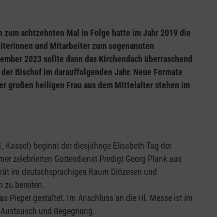
n zum achtzehnten Mal in Folge hatte im Jahr 2019 die
eiterinnen und Mitarbeiter zum sogenannten
vember 2023 sollte dann das Kirchendach überraschend
h der Bischof im darauffolgenden Jahr. Neue Formate
r großen heiligen Frau aus dem Mittelalter stehen im
1, Kassel) beginnt der diesjährige Elisabeth-Tag der
er zelebrierten Gottesdienst Predigt Georg Plank aus
berät im deutschsprachigen Raum Diözesen und
 zu bereiten.
s Pieper gestaltet. Im Anschluss an die Hl. Messe ist im
u Austausch und Begegnung.