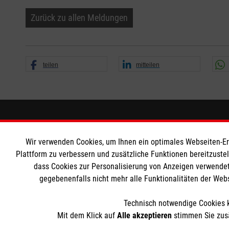
Zurück zu allen Meldungen
teilen
mitteilen
Informationen
Die Malt
Wir verwenden Cookies, um Ihnen ein optimales Webseiten-Erle
Impressum
Malteser in
Plattform zu verbessern und zusätzliche Funktionen bereitzuste
dass Cookies zur Personalisierung von Anzeigen verwendet
Datenschutz
Malteseror
gegebenenfalls nicht mehr alle Funktionalitäten der Web
Barrierefreiheit
Sharepoint
Kontakt
Technisch notwendige Cookies k
Mit dem Klick auf
Alle akzeptieren
stimmen Sie zusä