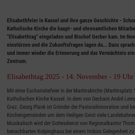
Elisabethfeier in Kassel und ihre ganze Geschichte - Scho
Katholische Kirche die haupt- und ehrenamtlichen Mitarb
"Elisabethtag" eingeladen und Bischof Gerber kam. Im No
einstürzen und die Zukunftsfragen lagen da... Dazu sprac
und immer wieder die Erinnerung und das Vermächtnis eine
Zentrum.
Elisabethtag 2025 - 14. November - 19 Uhr
Mit einer Eucharistiefeier in der Martinskirche (Martinsplatz 
Katholischen Kirche Kassel. In dem von Dechant André Lemm
Graz. Georg Plank ist Gründer der Pastoralinnovation und 
Kirchengemeinden um dem Heiligen Geist viele Landebahnen
Musikalisch wird der Gottesdienst von Regionalkantor Thoma
benachbarten Kolpinghaus bei einem Imbiss Gelegenheit z