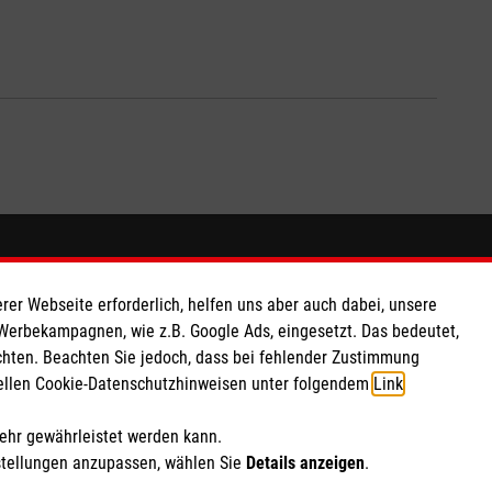
So finden Sie uns
rer Webseite erforderlich, helfen uns aber auch dabei, unsere
 e.V.,
Kirchort St. Joseph
 Werbekampagnen, wie z.B. Google Ads, eingesetzt. Das bedeutet,
chten. Beachten Sie jedoch, dass bei fehlender Zustimmung
Marburger Str. 87
ziellen Cookie-Datenschutzhinweisen unter folgendem
Link
.
 Caritas eG
34127 Kassel
700 47
Telefon: 0561-47396426
mehr gewährleistet werden kann.
stellungen anzupassen, wählen Sie
Details anzeigen
.