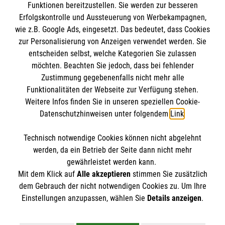
Funktionen bereitzustellen. Sie werden zur besseren
Kursdauer:
Erfolgskontrolle und Aussteuerung von Werbekampagnen,
Impressum
9 Unterrichtseinheiten à 45 Minuten
wie z.B. Google Ads, eingesetzt. Das bedeutet, dass Cookies
Datenschutz
Die Malteser
zur Personalisierung von Anzeigen verwendet werden. Sie
Kontakt
Jetzt Kurs buchen: Erste-Hilfe in
entscheiden selbst, welche Kategorien Sie zulassen
Bildungseinrichtungen
Barrierefreiheit
möchten. Beachten Sie jedoch, dass bei fehlender
Malteser in Deutschland
Zustimmung gegebenenfalls nicht mehr alle
Malteserorden
Funktionalitäten der Webseite zur Verfügung stehen.
Spendenkonto
Weitere Infos finden Sie in unseren speziellen Cookie-
Sharepoint
Datenschutzhinweisen unter folgendem
Link
.
Empfänger: Malteser Hilfsdienst e.V.
Technisch notwendige Cookies können nicht abgelehnt
IBAN: DE09 3706 0120 1201 2163 26
So finden Sie uns
werden, da ein Betrieb der Seite dann nicht mehr
BIC: GENODED1PA7
gewährleistet werden kann.
Mit dem Klick auf
Alle akzeptieren
stimmen Sie zusätzlich
Körnerstraße 30
dem Gebrauch der nicht notwendigen Cookies zu. Um Ihre
Der Malteser Hilfsdienst e.V. ist als eingetragene
Einstellungen anzupassen, wählen Sie
Details anzeigen
.
58706 Menden
gemeinnützige Organisation von der Körperschaft- und
Gewerbesteuer befreit.