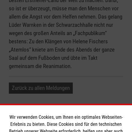
besten Ersthelfer-Land der Welt zu machen. Dafür,
so ist er überzeugt, müsse man den Menschen vor
allem die Angst vor dem Helfen nehmen. Das gelang
Lüder Warnken in der Schwarzachhalle nicht nur
wegen des großen Anteils an „Fachpublikum“
bestens: Zu den Klängen von Helene Fischers
„Atemlos“ kniete am Ende des Abends der ganze
Saal auf dem Fußboden und übte im Takt
gemeinsam die Reanimation.
Zurück zu allen Meldungen
Wir verwenden Cookies, um Ihnen ein optimales Webseiten-
Erlebnis zu bieten. Diese Cookies sind für den technischen
Betrieb unserer Webseite erforderlich, helfen uns aber auch