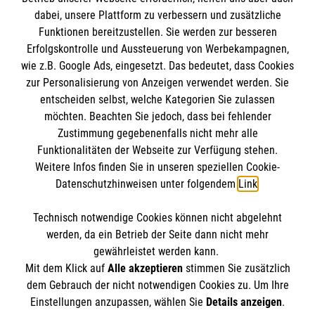
Informationen
dabei, unsere Plattform zu verbessern und zusätzliche
Funktionen bereitzustellen. Sie werden zur besseren
Erfolgskontrolle und Aussteuerung von Werbekampagnen,
Impressum
wie z.B. Google Ads, eingesetzt. Das bedeutet, dass Cookies
Datenschutz
Die Malteser
zur Personalisierung von Anzeigen verwendet werden. Sie
Barrierefreiheit
entscheiden selbst, welche Kategorien Sie zulassen
Kontakt
möchten. Beachten Sie jedoch, dass bei fehlender
Malteser in Deutschland
Zustimmung gegebenenfalls nicht mehr alle
Malteserorden
Funktionalitäten der Webseite zur Verfügung stehen.
Spendenkonto
Weitere Infos finden Sie in unseren speziellen Cookie-
Sharepoint
Datenschutzhinweisen unter folgendem
Link
.
Malteser Hilfsdienst e.V.
Technisch notwendige Cookies können nicht abgelehnt
Liga-Bank Eichstätt
So finden Sie uns
werden, da ein Betrieb der Seite dann nicht mehr
DE58 7509 0300 0007 6122 22
gewährleistet werden kann.
Mit dem Klick auf
Alle akzeptieren
stimmen Sie zusätzlich
GENODEF1M05
Fort-Wrede-Straße 1
dem Gebrauch der nicht notwendigen Cookies zu. Um Ihre
Der Malteser Hilfsdienst e.V. ist als eingetragene
Einstellungen anzupassen, wählen Sie
Details anzeigen
.
85055 Ingolstadt