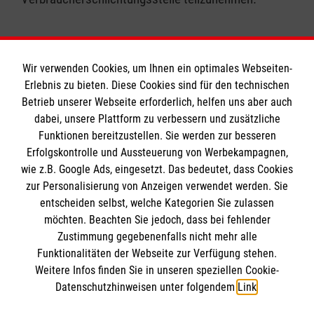
Wir verwenden Cookies, um Ihnen ein optimales Webseiten-
Erlebnis zu bieten. Diese Cookies sind für den technischen
Informationen
Betrieb unserer Webseite erforderlich, helfen uns aber auch
dabei, unsere Plattform zu verbessern und zusätzliche
Funktionen bereitzustellen. Sie werden zur besseren
Erfolgskontrolle und Aussteuerung von Werbekampagnen,
Impressum
wie z.B. Google Ads, eingesetzt. Das bedeutet, dass Cookies
Datenschutz
Die Malteser
zur Personalisierung von Anzeigen verwendet werden. Sie
Barrierefreiheit
entscheiden selbst, welche Kategorien Sie zulassen
Kontakt
möchten. Beachten Sie jedoch, dass bei fehlender
Malteser in Deutschland
Zustimmung gegebenenfalls nicht mehr alle
Malteserorden
Funktionalitäten der Webseite zur Verfügung stehen.
Spendenkonto
Weitere Infos finden Sie in unseren speziellen Cookie-
Sharepoint
Datenschutzhinweisen unter folgendem
Link
.
Empfänger: Malteser Hilfsdienst e.V.