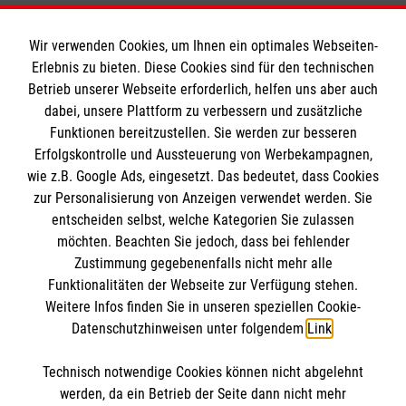
Wir verwenden Cookies, um Ihnen ein optimales Webseiten-
Erlebnis zu bieten. Diese Cookies sind für den technischen
Informationen
Betrieb unserer Webseite erforderlich, helfen uns aber auch
dabei, unsere Plattform zu verbessern und zusätzliche
Funktionen bereitzustellen. Sie werden zur besseren
Erfolgskontrolle und Aussteuerung von Werbekampagnen,
Impressum
wie z.B. Google Ads, eingesetzt. Das bedeutet, dass Cookies
Datenschutz
Die Malteser
zur Personalisierung von Anzeigen verwendet werden. Sie
Barrierefreiheit
entscheiden selbst, welche Kategorien Sie zulassen
Kontakt
möchten. Beachten Sie jedoch, dass bei fehlender
Malteser in Deutschland
Zustimmung gegebenenfalls nicht mehr alle
Malteserorden
Funktionalitäten der Webseite zur Verfügung stehen.
Spendenkonto
Weitere Infos finden Sie in unseren speziellen Cookie-
Sharepoint
Datenschutzhinweisen unter folgendem
Link
.
Empfänger: Malteser Hilfsdienst e.V.
Technisch notwendige Cookies können nicht abgelehnt
IBAN: DE90 6005 0101 0001 2706 88
So finden Sie uns
werden, da ein Betrieb der Seite dann nicht mehr