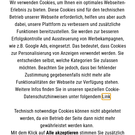
Wir verwenden Cookies, um Ihnen ein optimales Webseiten-
Erlebnis zu bieten. Diese Cookies sind für den technischen
Informationen
Betrieb unserer Webseite erforderlich, helfen uns aber auch
dabei, unsere Plattform zu verbessern und zusätzliche
Funktionen bereitzustellen. Sie werden zur besseren
Erfolgskontrolle und Aussteuerung von Werbekampagnen,
Impressum
wie z.B. Google Ads, eingesetzt. Das bedeutet, dass Cookies
Datenschutz
Die Malteser
zur Personalisierung von Anzeigen verwendet werden. Sie
Barrierefreiheit
entscheiden selbst, welche Kategorien Sie zulassen
Kontakt
möchten. Beachten Sie jedoch, dass bei fehlender
Malteser in Deutschland
Zustimmung gegebenenfalls nicht mehr alle
Nachhaltigkeit
Malteserorden
Funktionalitäten der Webseite zur Verfügung stehen.
Spendenkonto
Prävention
Weitere Infos finden Sie in unseren speziellen Cookie-
Sharepoint
Compliance
Datenschutzhinweisen unter folgendem
Link
.
Malteser Hilfsdienst e.V.
Technisch notwendige Cookies können nicht abgelehnt
Bank: Pax-Bank für Kirche und Caritas eG
So finden Sie uns
werden, da ein Betrieb der Seite dann nicht mehr
IBAN: DE19 3706 0193 4003 8880 83
gewährleistet werden kann.
Mit dem Klick auf
Alle akzeptieren
stimmen Sie zusätzlich
BIC: GENODED1PAX