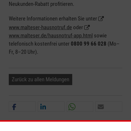
Neukunden-Rabatt profitieren.
Weitere Informationen erhalten Sie unter
www.malteser-hausnotruf.de
oder
www.malteser.de/hausnotruf-app.html
sowie
telefonisch kostenfrei unter
0800 99 66 028
(Mo–
Fr, 8–20 Uhr).
Zurück zu allen Meldungen