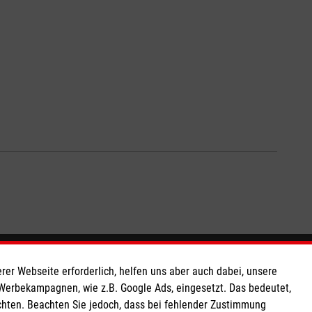
So finden Sie uns
rer Webseite erforderlich, helfen uns aber auch dabei, unsere
 Werbekampagnen, wie z.B. Google Ads, eingesetzt. Das bedeutet,
chten. Beachten Sie jedoch, dass bei fehlender Zustimmung
 e.V.
Kronenstraße 27