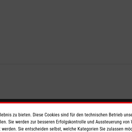
eser
Spendenkonto
bnis zu bieten. Diese Cookies sind für den technischen Betrieb unse
llen. Sie werden zur besseren Erfolgskontrolle und Aussteuerung von
 werden. Sie entscheiden selbst, welche Kategorien Sie zulassen mö
 Deutschland
Empfänger: Malteser Hilfsdienst