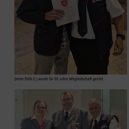
Dieter Büth (l.) wurde für 50 Jahre Mitgliedschaft geehrt.