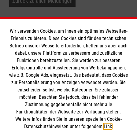
Zurück zu allen Meldungen
Wir verwenden Cookies, um Ihnen ein optimales Webseiten-
Erlebnis zu bieten. Diese Cookies sind für den technischen
Informationen
Betrieb unserer Webseite erforderlich, helfen uns aber auch
dabei, unsere Plattform zu verbessern und zusätzliche
Funktionen bereitzustellen. Sie werden zur besseren
Erfolgskontrolle und Aussteuerung von Werbekampagnen,
Impressum
wie z.B. Google Ads, eingesetzt. Das bedeutet, dass Cookies
Datenschutz
Die Malteser
zur Personalisierung von Anzeigen verwendet werden. Sie
Kontakt
entscheiden selbst, welche Kategorien Sie zulassen
Barrierefreiheit
möchten. Beachten Sie jedoch, dass bei fehlender
Malteser in Deutschland
Zustimmung gegebenenfalls nicht mehr alle
Malteserorden
Funktionalitäten der Webseite zur Verfügung stehen.
Spendenkonto
Weitere Infos finden Sie in unseren speziellen Cookie-
Sharepoint
Datenschutzhinweisen unter folgendem
Link
.
Empfänger: Malteser Hilfsdienst e.V.