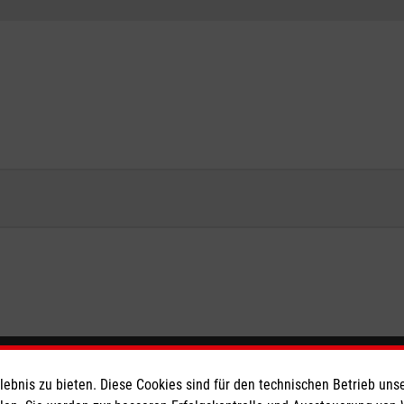
eser
Spendenkonto
bnis zu bieten. Diese Cookies sind für den technischen Betrieb unse