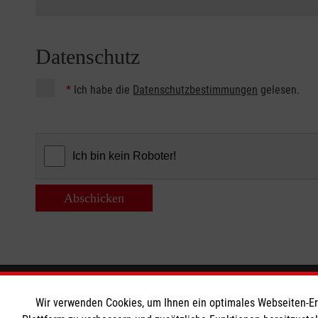
Datenschutz
*
Ich habe die
Datenschutzbestimmungen
gelesen.
Abschicken
Informationen
Die Malt
Wir verwenden Cookies, um Ihnen ein optimales Webseiten-Erle