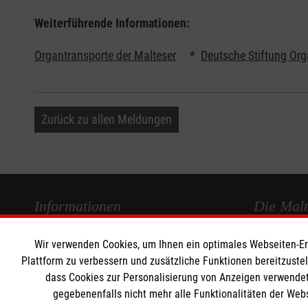
Weiterführende Informationen:
Organtransporte der Malteser
*
Deutsche Stiftung Org
Zurück zu allen Meldungen
Informationen
Die Malt
Wir verwenden Cookies, um Ihnen ein optimales Webseiten-Erle
Impressum
Malteser in
Plattform zu verbessern und zusätzliche Funktionen bereitzuste
Datenschutz
Malteseror
dass Cookies zur Personalisierung von Anzeigen verwendet
Barrierefreiheit
Sharepoint
gegebenenfalls nicht mehr alle Funktionalitäten der Web
Kontakt