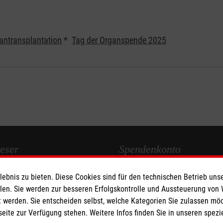
antransplantation
*
Tag der Organspende 2025
eser
Spendenkonto
bnis zu bieten. Diese Cookies sind für den technischen Betrieb unse
 Deutschland
Empfänger: Malteser Hilfsdienst
llen. Sie werden zur besseren Erfolgskontrolle und Aussteuerung von
den
Bank: BW Bank
 werden. Sie entscheiden selbst, welche Kategorien Sie zulassen mö
IBAN: DE90 6005 0101 0001 2
seite zur Verfügung stehen. Weitere Infos finden Sie in unseren spe
BIC: SOLADEST600