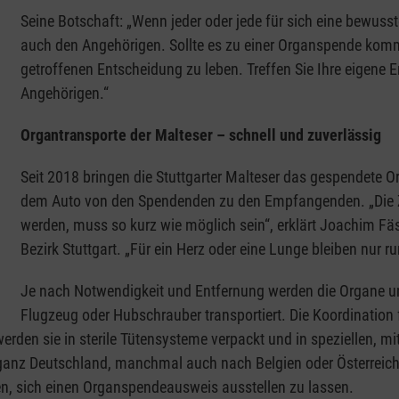
Seine Botschaft: „Wenn jeder oder jede für sich eine bewuss
auch den Angehörigen. Sollte es zu einer Organspende kommen
getroffenen Entscheidung zu leben. Treffen Sie Ihre eigen
Angehörigen.“
Organtransporte der Malteser – schnell und zuverlässig
Seit 2018 bringen die Stuttgarter Malteser das gespendete 
dem Auto von den Spendenden zu den Empfangenden. „Die Ze
werden, muss so kurz wie möglich sein“, erklärt Joachim Fä
Bezirk Stuttgart. „Für ein Herz oder eine Lunge bleiben nur ru
Je nach Notwendigkeit und Entfernung werden die Organe u
Flugzeug oder Hubschrauber transportiert. Die Koordination
n sie in sterile Tütensysteme verpackt und in speziellen, mit 
in ganz Deutschland, manchmal auch nach Belgien oder Österrei
en, sich einen Organspendeausweis ausstellen zu lassen.