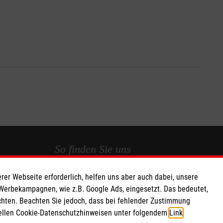
So finden Sie uns
rer Webseite erforderlich, helfen uns aber auch dabei, unsere
 e.V.
Lindenplatz 4
 Werbekampagnen, wie z.B. Google Ads, eingesetzt. Das bedeutet,
74206 Bad Wimpfen
chten. Beachten Sie jedoch, dass bei fehlender Zustimmung
706 88
Telefon
(07063) 93394-0
ziellen Cookie-Datenschutzhinweisen unter folgendem
Link
.