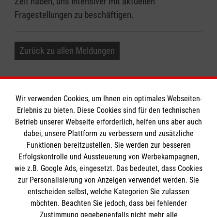
Zeit haben, uns intensiver mit aktuellen
Fragestellungen zu beschäftigen.
Zurück zu allen Meldungen
Wir verwenden Cookies, um Ihnen ein optimales Webseiten-
Erlebnis zu bieten. Diese Cookies sind für den technischen
Informationen
Betrieb unserer Webseite erforderlich, helfen uns aber auch
dabei, unsere Plattform zu verbessern und zusätzliche
Funktionen bereitzustellen. Sie werden zur besseren
Erfolgskontrolle und Aussteuerung von Werbekampagnen,
Impressum
wie z.B. Google Ads, eingesetzt. Das bedeutet, dass Cookies
Datenschutz
Die Malteser
zur Personalisierung von Anzeigen verwendet werden. Sie
Kontakt
entscheiden selbst, welche Kategorien Sie zulassen
Barrierefreiheit
möchten. Beachten Sie jedoch, dass bei fehlender
Malteser in Deutschland
Zustimmung gegebenenfalls nicht mehr alle