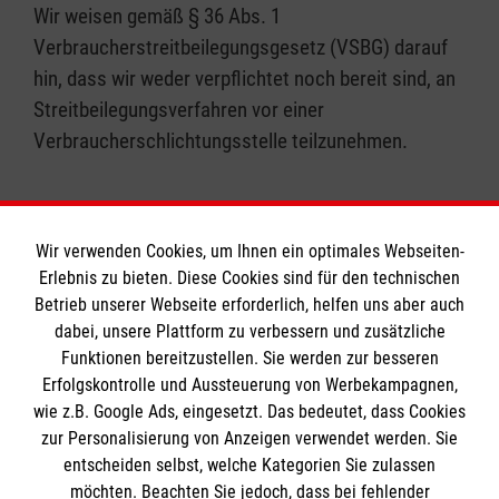
Wir weisen gemäß § 36 Abs. 1
Verbraucherstreitbeilegungsgesetz (VSBG) darauf
hin, dass wir weder verpflichtet noch bereit sind, an
Streitbeilegungsverfahren vor einer
Verbraucherschlichtungsstelle teilzunehmen.
Wir verwenden Cookies, um Ihnen ein optimales Webseiten-
Erlebnis zu bieten. Diese Cookies sind für den technischen
Informationen
Betrieb unserer Webseite erforderlich, helfen uns aber auch
dabei, unsere Plattform zu verbessern und zusätzliche
Funktionen bereitzustellen. Sie werden zur besseren
Erfolgskontrolle und Aussteuerung von Werbekampagnen,
Impressum
wie z.B. Google Ads, eingesetzt. Das bedeutet, dass Cookies
Datenschutz
Die Malteser
zur Personalisierung von Anzeigen verwendet werden. Sie
Kontakt
entscheiden selbst, welche Kategorien Sie zulassen
Barrierefreiheit
möchten. Beachten Sie jedoch, dass bei fehlender