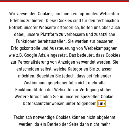
Wir verwenden Cookies, um Ihnen ein optimales Webseiten-
Erlebnis zu bieten. Diese Cookies sind für den technischen
Informationen
Betrieb unserer Webseite erforderlich, helfen uns aber auch
dabei, unsere Plattform zu verbessern und zusätzliche
Funktionen bereitzustellen. Sie werden zur besseren
Erfolgskontrolle und Aussteuerung von Werbekampagnen,
Impressum
wie z.B. Google Ads, eingesetzt. Das bedeutet, dass Cookies
Datenschutz
Die Malteser
zur Personalisierung von Anzeigen verwendet werden. Sie
Kontakt
entscheiden selbst, welche Kategorien Sie zulassen
Barrierefreiheit
möchten. Beachten Sie jedoch, dass bei fehlender
Malteser in Deutschland
Zustimmung gegebenenfalls nicht mehr alle
Malteserorden
Funktionalitäten der Webseite zur Verfügung stehen.
Spendenkonto
Weitere Infos finden Sie in unseren speziellen Cookie-
Sharepoint
Datenschutzhinweisen unter folgendem
Link
.
Empfänger: Malteser Hilfsdienst e.V.
Technisch notwendige Cookies können nicht abgelehnt
IBAN: DE39 3706 0120 1201 2150 10
So finden Sie uns
werden, da ein Betrieb der Seite dann nicht mehr