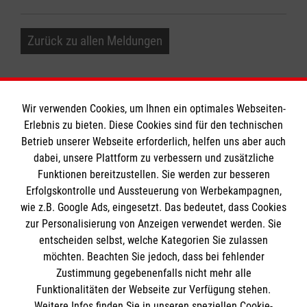
Zurück zu allen Meldungen
Wir verwenden Cookies, um Ihnen ein optimales Webseiten-
Erlebnis zu bieten. Diese Cookies sind für den technischen
Informationen
Betrieb unserer Webseite erforderlich, helfen uns aber auch
dabei, unsere Plattform zu verbessern und zusätzliche
Funktionen bereitzustellen. Sie werden zur besseren
Erfolgskontrolle und Aussteuerung von Werbekampagnen,
Impressum
wie z.B. Google Ads, eingesetzt. Das bedeutet, dass Cookies
Datenschutz
Die Malteser
zur Personalisierung von Anzeigen verwendet werden. Sie
Kontakt
entscheiden selbst, welche Kategorien Sie zulassen
Barrierefreiheit
möchten. Beachten Sie jedoch, dass bei fehlender
Malteser in Deutschland
Zustimmung gegebenenfalls nicht mehr alle
Malteserorden
Funktionalitäten der Webseite zur Verfügung stehen.
Spendenkonto
Weitere Infos finden Sie in unseren speziellen Cookie-