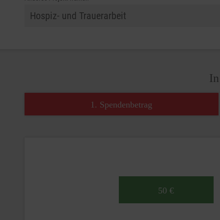
In
1. Spendenbetrag
50 €