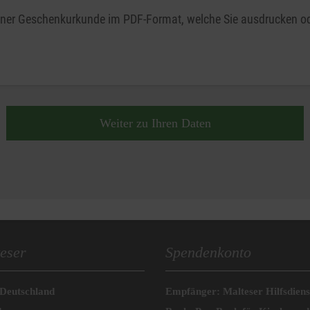
 einer Geschenkurkunde im PDF-Format, welche Sie ausdrucken od
Weiter zu Ihren Daten
eser
Spendenkonto
 Deutschland
Empfänger: Malteser Hilfsdienst