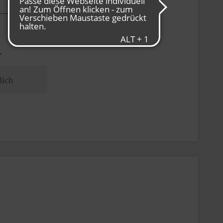
.
lich