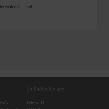
er weiterleiten und
So finden Sie uns
 e.V.
Lohweg 15