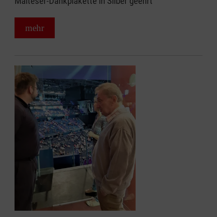
Malteser-Dankplakette in Silber geehrt
mehr