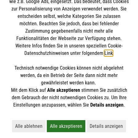
wie z.B. Google Ads, eingesetzt. Das bedeutet, dass Cookies
im Malteser Rettungsdienst und den
Die Malteser
Presse
zur Personalisierung von Anzeigen verwendet werden. Sie
Einsatzdiensten der Malteser können Sie unter
entscheiden selbst, welche Kategorien Sie zulassen
gmb_mpg@malteser.org
kontaktieren.
möchten. Beachten Sie jedoch, dass bei fehlender
Malteser in Deutschland
Zustimmung gegebenenfalls nicht mehr alle
Funktionalitäten der Webseite zur Verfügung stehen.
Malteserorden
Spendenkonto
Weitere Infos finden Sie in unseren speziellen Cookie-
Malteser International
Datenschutzhinweisen unter folgendem
Link
.
Malteser Intern
Empfänger: Malteser Hilfsdienst e.V.
Sharepoint
Technisch notwendige Cookies können nicht abgelehnt
Bank: Pax-Bank
So finden Sie uns
werden, da ein Betrieb der Seite dann nicht mehr
IBAN: DE49 3706 0120 1201 2090 10
gewährleistet werden kann.
Mit dem Klick auf
Alle akzeptieren
stimmen Sie zusätzlich
BIC: GENODED1PA7
Lohweg 15
dem Gebrauch der nicht notwendigen Cookies zu. Um Ihre
Der Malteser Hilfsdienst e.V. ist als eingetragene
Einstellungen anzupassen, wählen Sie
Details anzeigen
.
30559 Hannover
gemeinnützige Organisation von der Körperschaft- und
Telefon:
0511 959860
Gewerbesteuer befreit.
Email:
info.hannover@malteser.org
Alle ablehnen
Alle akzeptieren
Details anzeigen
Lehnt alle nicht-essentiellen Cookies ab
Akzeptiert alle Cookies einschließl
Öffnet detaillie