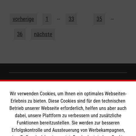
…
34
…
vorherige
1
33
35
36
nächste
Informationen
Wir verwenden Cookies, um Ihnen ein optimales Webseiten-
Erlebnis zu bieten. Diese Cookies sind für den technischen
Impressum
Betrieb unserer Webseite erforderlich, helfen uns aber auch
MPG Ansprechpartner
dabei, unsere Plattform zu verbessern und zusätzliche
Datenschutz
Funktionen bereitzustellen. Sie werden zur besseren
Barrierefreiheit
Erfolgskontrolle und Aussteuerung von Werbekampagnen,
Den Beauftragten für Medizinproduktesicherheit
Kontakt