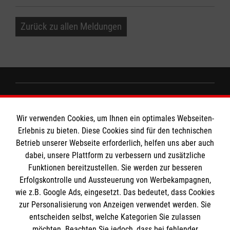
Zurück zu allen Meldungen
Informationen
Wir verwenden Cookies, um Ihnen ein optimales Webseiten-
Erlebnis zu bieten. Diese Cookies sind für den technischen
Impressum
MPG Ansprechpartner
Betrieb unserer Webseite erforderlich, helfen uns aber auch
dabei, unsere Plattform zu verbessern und zusätzliche
Datenschutz
Funktionen bereitzustellen. Sie werden zur besseren
Barrierefreiheit
Erfolgskontrolle und Aussteuerung von Werbekampagnen,
Den Beauftragten für Medizinproduktesicherheit
Kontakt
wie z.B. Google Ads, eingesetzt. Das bedeutet, dass Cookies
im Malteser Rettungsdienst und den
Die Malteser
Presse
zur Personalisierung von Anzeigen verwendet werden. Sie
Einsatzdiensten der Malteser können Sie unter
entscheiden selbst, welche Kategorien Sie zulassen
gmb_mpg@malteser.org
kontaktieren.
möchten. Beachten Sie jedoch, dass bei fehlender