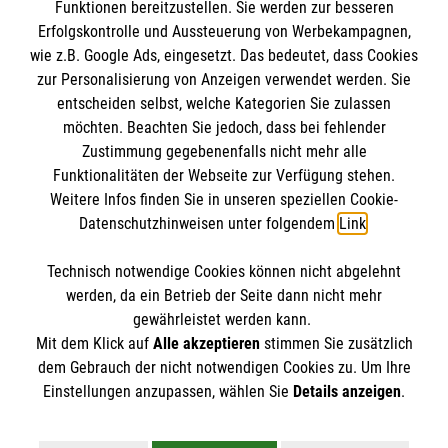
Funktionen bereitzustellen. Sie werden zur besseren
Barrierefreiheit
Erfolgskontrolle und Aussteuerung von Werbekampagnen,
Den Beauftragten für Medizinproduktesicherheit
Kontakt
wie z.B. Google Ads, eingesetzt. Das bedeutet, dass Cookies
im Malteser Rettungsdienst und den
Die Malteser
Presse
zur Personalisierung von Anzeigen verwendet werden. Sie
Einsatzdiensten der Malteser können Sie unter
entscheiden selbst, welche Kategorien Sie zulassen
gmb_mpg@malteser.org
kontaktieren.
möchten. Beachten Sie jedoch, dass bei fehlender
Malteser in Deutschland
Zustimmung gegebenenfalls nicht mehr alle
Malteserorden
Funktionalitäten der Webseite zur Verfügung stehen.
Spendenkonto
Weitere Infos finden Sie in unseren speziellen Cookie-
Malteser International
Datenschutzhinweisen unter folgendem
Link
.
Malteser Intern
Empfänger: Malteser Hilfsdienst e.V.
Sharepoint
Technisch notwendige Cookies können nicht abgelehnt
Bank: Pax-Bank
So finden Sie uns
werden, da ein Betrieb der Seite dann nicht mehr
IBAN: DE49 3706 0120 1201 2090 10
gewährleistet werden kann.
Mit dem Klick auf
Alle akzeptieren
stimmen Sie zusätzlich
BIC: GENODED1PA7
Lohweg 15
dem Gebrauch der nicht notwendigen Cookies zu. Um Ihre
Der Malteser Hilfsdienst e.V. ist als eingetragene
Einstellungen anzupassen, wählen Sie
Details anzeigen
.
30559 Hannover
gemeinnützige Organisation von der Körperschaft- und
Telefon:
0511 959860
Gewerbesteuer befreit.