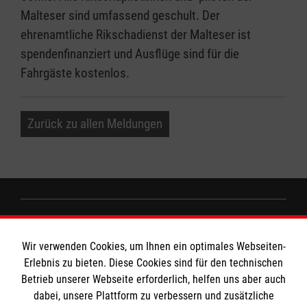
Malteser sind umfassend geschult. Der
ehrenamtliche Rikschadienst der Malteser ist
spendenfinanziert und Ausflüge sind für die
Fahrgäste kostenlos.
Zurück zu allen Meldungen
Informationen
Wir verwenden Cookies, um Ihnen ein optimales Webseiten-
Erlebnis zu bieten. Diese Cookies sind für den technischen
Impressum
MPG Ansprechpartner
Betrieb unserer Webseite erforderlich, helfen uns aber auch
dabei, unsere Plattform zu verbessern und zusätzliche
Datenschutz