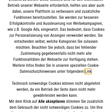
Impressum
Betrieb unserer Webseite erforderlich, helfen uns aber auch
MPG Ansprechpartner
dabei, unsere Plattform zu verbessern und zusätzliche
Datenschutz
Funktionen bereitzustellen. Sie werden zur besseren
Barrierefreiheit
Erfolgskontrolle und Aussteuerung von Werbekampagnen,
Den Beauftragten für Medizinproduktesicherheit
Kontakt
wie z.B. Google Ads, eingesetzt. Das bedeutet, dass Cookies
im Malteser Rettungsdienst und den
Die Malteser
Presse
zur Personalisierung von Anzeigen verwendet werden. Sie
Einsatzdiensten der Malteser können Sie unter
entscheiden selbst, welche Kategorien Sie zulassen
gmb_mpg@malteser.org
kontaktieren.
möchten. Beachten Sie jedoch, dass bei fehlender
Malteser in Deutschland
Zustimmung gegebenenfalls nicht mehr alle
Funktionalitäten der Webseite zur Verfügung stehen.
Malteserorden
Spendenkonto
Weitere Infos finden Sie in unseren speziellen Cookie-
Malteser International
Datenschutzhinweisen unter folgendem
Link
.
Malteser Intern
Empfänger: Malteser Hilfsdienst e.V.
Sharepoint
Technisch notwendige Cookies können nicht abgelehnt
Bank: Pax-Bank
So finden Sie uns
werden, da ein Betrieb der Seite dann nicht mehr
IBAN: DE49 3706 0120 1201 2090 10
gewährleistet werden kann.
Mit dem Klick auf
Alle akzeptieren
stimmen Sie zusätzlich
BIC: GENODED1PA7
Lohweg 15
dem Gebrauch der nicht notwendigen Cookies zu. Um Ihre
Der Malteser Hilfsdienst e.V. ist als eingetragene