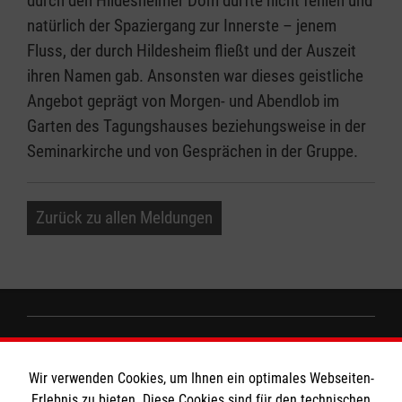
durch den Hildesheimer Dom durfte nicht fehlen und
natürlich der Spaziergang zur Innerste – jenem
Fluss, der durch Hildesheim fließt und der Auszeit
ihren Namen gab. Ansonsten war dieses geistliche
Angebot geprägt von Morgen- und Abendlob im
Garten des Tagungshauses beziehungsweise in der
Seminarkirche und von Gesprächen in der Gruppe.
Zurück zu allen Meldungen
Informationen
Wir verwenden Cookies, um Ihnen ein optimales Webseiten-
Erlebnis zu bieten. Diese Cookies sind für den technischen