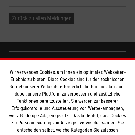
Zurück zu allen Meldungen
Informationen
Wir verwenden Cookies, um Ihnen ein optimales Webseiten-
Erlebnis zu bieten. Diese Cookies sind für den technischen
Impressum
MPG Ansprechpartner
Betrieb unserer Webseite erforderlich, helfen uns aber auch
dabei, unsere Plattform zu verbessern und zusätzliche
Datenschutz
Funktionen bereitzustellen. Sie werden zur besseren
Barrierefreiheit
Erfolgskontrolle und Aussteuerung von Werbekampagnen,
Den Beauftragten für Medizinproduktesicherheit
Kontakt
wie z.B. Google Ads, eingesetzt. Das bedeutet, dass Cookies
im Malteser Rettungsdienst und den
Die Malteser
Presse
zur Personalisierung von Anzeigen verwendet werden. Sie
Einsatzdiensten der Malteser können Sie unter
entscheiden selbst, welche Kategorien Sie zulassen