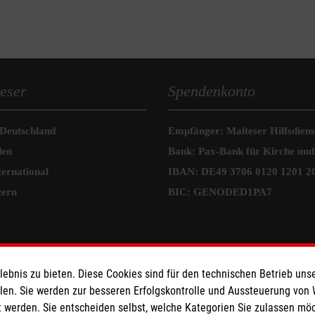
eser
Spendenkonto
 Deutschland
Empfänger: Malteser Hilfsdienst
den
Bank: Pax-Bank für Kirche und
ternational
IBAN: DE49 3706 0120 1201 2
tern
BIC: GENODED1PA7
bnis zu bieten. Diese Cookies sind für den technischen Betrieb unse
llen. Sie werden zur besseren Erfolgskontrolle und Aussteuerung von
 werden. Sie entscheiden selbst, welche Kategorien Sie zulassen mö