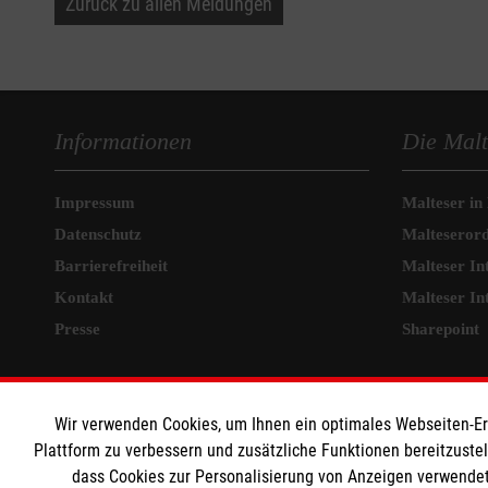
Zurück zu allen Meldungen
Informationen
Die Malt
Impressum
Malteser in
Datenschutz
Malteseror
Barrierefreiheit
Malteser In
Kontakt
Malteser In
Presse
Sharepoint
MPG Ansprechpartner
Wir verwenden Cookies, um Ihnen ein optimales Webseiten-Erle
Den Beauftragten für
Plattform zu verbessern und zusätzliche Funktionen bereitzuste
dass Cookies zur Personalisierung von Anzeigen verwendet
Medizinproduktesicherheit im Malteser