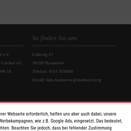
So finden Sie uns
 e.V.
Lohweg 15
 Caritas eG
30559 Hannover
090 10
Telefon:
0511 959860
Email:
info.hannover@malteser.org
rer Webseite erforderlich, helfen uns aber auch dabei, unsere
 Werbekampagnen, wie z.B. Google Ads, eingesetzt. Das bedeutet,
chten. Beachten Sie jedoch, dass bei fehlender Zustimmung