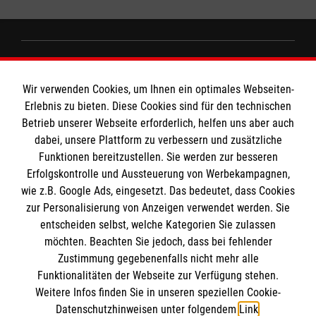
Informationen
Wir verwenden Cookies, um Ihnen ein optimales Webseiten-
Erlebnis zu bieten. Diese Cookies sind für den technischen
Impressum
MPG Ansprechpartner
Betrieb unserer Webseite erforderlich, helfen uns aber auch
dabei, unsere Plattform zu verbessern und zusätzliche
Datenschutz
Funktionen bereitzustellen. Sie werden zur besseren
Barrierefreiheit
Erfolgskontrolle und Aussteuerung von Werbekampagnen,
Den Beauftragten für Medizinproduktesicherheit
Kontakt
wie z.B. Google Ads, eingesetzt. Das bedeutet, dass Cookies
im Malteser Rettungsdienst und den
Die Malteser
Presse
zur Personalisierung von Anzeigen verwendet werden. Sie
Einsatzdiensten der Malteser können Sie unter
entscheiden selbst, welche Kategorien Sie zulassen
gmb_mpg@malteser.org
kontaktieren.
möchten. Beachten Sie jedoch, dass bei fehlender
Malteser in Deutschland
Zustimmung gegebenenfalls nicht mehr alle
Malteserorden
Funktionalitäten der Webseite zur Verfügung stehen.
Spendenkonto
Weitere Infos finden Sie in unseren speziellen Cookie-
Malteser International
Datenschutzhinweisen unter folgendem
Link
.