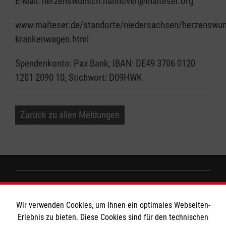
E-Mail: herzenswunsch.hannover@malteser.org
www.malteser.de/standorte/niedersachsen/herzenswu
krankenwagen.html
Spendenkonto: Pax Bank; IBAN: DE49 3706 0120
1201 2090 10, Stichwort: D09HWK
Zurück zu allen Meldungen
Informationen
Wir verwenden Cookies, um Ihnen ein optimales Webseiten-
Erlebnis zu bieten. Diese Cookies sind für den technischen
Impressum