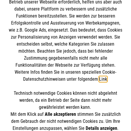
MPG Ansprechpartner
Betrieb unserer Webseite erforderlich, helfen uns aber auch
dabei, unsere Plattform zu verbessern und zusätzliche
Datenschutz
Funktionen bereitzustellen. Sie werden zur besseren
Barrierefreiheit
Erfolgskontrolle und Aussteuerung von Werbekampagnen,
Den Beauftragten für Medizinproduktesicherheit
Kontakt
wie z.B. Google Ads, eingesetzt. Das bedeutet, dass Cookies
im Malteser Rettungsdienst und den
Die Malteser
Presse
zur Personalisierung von Anzeigen verwendet werden. Sie
Einsatzdiensten der Malteser können Sie unter
entscheiden selbst, welche Kategorien Sie zulassen
gmb_mpg@malteser.org
kontaktieren.
möchten. Beachten Sie jedoch, dass bei fehlender
Malteser in Deutschland
Zustimmung gegebenenfalls nicht mehr alle
Malteserorden
Funktionalitäten der Webseite zur Verfügung stehen.
Spendenkonto
Weitere Infos finden Sie in unseren speziellen Cookie-
Malteser International
Datenschutzhinweisen unter folgendem
Link
.
Malteser Intern
Empfänger: Malteser Hilfsdienst e.V.
Sharepoint
Technisch notwendige Cookies können nicht abgelehnt
Bank: Pax-Bank
So finden Sie uns
werden, da ein Betrieb der Seite dann nicht mehr
IBAN: DE49 3706 0120 1201 2090 10
gewährleistet werden kann.
Mit dem Klick auf
Alle akzeptieren
stimmen Sie zusätzlich
BIC: GENODED1PA7
Lohweg 15
dem Gebrauch der nicht notwendigen Cookies zu. Um Ihre
Der Malteser Hilfsdienst e.V. ist als eingetragene
Einstellungen anzupassen, wählen Sie
Details anzeigen
.
30559 Hannover