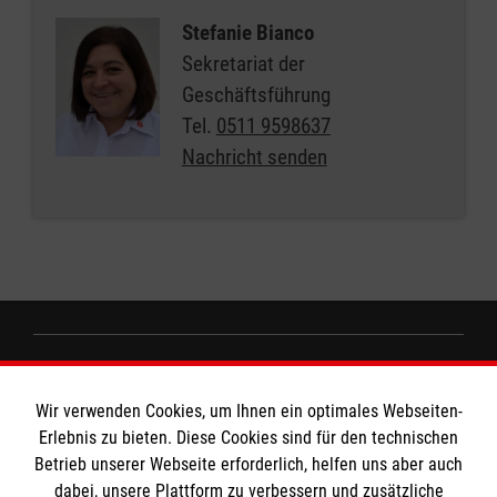
Stefanie Bianco
Sekretariat der
Geschäftsführung
Tel.
0511 9598637
Nachricht senden
Informationen
Wir verwenden Cookies, um Ihnen ein optimales Webseiten-
Erlebnis zu bieten. Diese Cookies sind für den technischen
Impressum
MPG Ansprechpartner
Betrieb unserer Webseite erforderlich, helfen uns aber auch
dabei, unsere Plattform zu verbessern und zusätzliche
Datenschutz