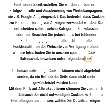
Funktionen bereitzustellen. Sie werden zur besseren
Barrierefreiheit
Erfolgskontrolle und Aussteuerung von Werbekampagnen,
Den Beauftragten für Medizinproduktesicherheit
Kontakt
wie z.B. Google Ads, eingesetzt. Das bedeutet, dass Cookies
im Malteser Rettungsdienst und den
Die Malteser
Presse
zur Personalisierung von Anzeigen verwendet werden. Sie
Einsatzdiensten der Malteser können Sie unter
entscheiden selbst, welche Kategorien Sie zulassen
gmb_mpg@malteser.org
kontaktieren.
möchten. Beachten Sie jedoch, dass bei fehlender
Malteser in Deutschland
Zustimmung gegebenenfalls nicht mehr alle
Malteserorden
Funktionalitäten der Webseite zur Verfügung stehen.
Spendenkonto
Weitere Infos finden Sie in unseren speziellen Cookie-
Malteser International
Datenschutzhinweisen unter folgendem
Link
.
Malteser Intern
Empfänger: Malteser Hilfsdienst e.V.
Sharepoint
Technisch notwendige Cookies können nicht abgelehnt
Bank: Pax-Bank
So finden Sie uns
werden, da ein Betrieb der Seite dann nicht mehr
IBAN: DE49 3706 0120 1201 2090 10
gewährleistet werden kann.
Mit dem Klick auf
Alle akzeptieren
stimmen Sie zusätzlich
BIC: GENODED1PA7
Lohweg 15
dem Gebrauch der nicht notwendigen Cookies zu. Um Ihre
Der Malteser Hilfsdienst e.V. ist als eingetragene
Einstellungen anzupassen, wählen Sie
Details anzeigen
.
30559 Hannover
gemeinnützige Organisation von der Körperschaft- und
Telefon:
0511 959860